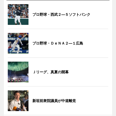
プロ野球・西武２―５ソフトバンク
プロ野球・ＤｅＮＡ２―１広島
Ｊリーグ、真夏の開幕
新垣前衆院議員が中道離党