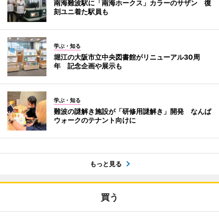
南海難波駅に「南海ホークス」カラーのサザン 復
刻ユニ着た駅員も
学ぶ・知る
堀江の大阪市立中央図書館がリニューアル30周
年 記念企画や展示も
学ぶ・知る
難波の謎解き施設が「研修用謎解き」開発 なんば
ウォークのテナント向けに
もっと見る
買う