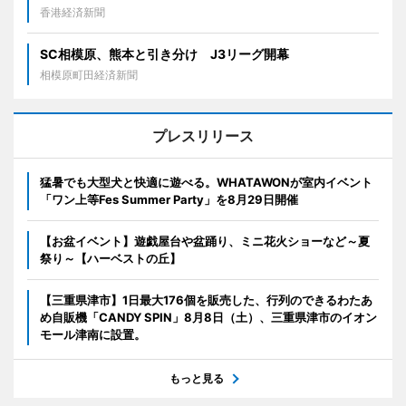
香港経済新聞
SC相模原、熊本と引き分け J3リーグ開幕
相模原町田経済新聞
プレスリリース
猛暑でも大型犬と快適に遊べる。WHATAWONが室内イベント
「ワン上等Fes Summer Party」を8月29日開催
【お盆イベント】遊戯屋台や盆踊り、ミニ花火ショーなど～夏
祭り～【ハーベストの丘】
【三重県津市】1日最大176個を販売した、行列のできるわたあ
め自販機「CANDY SPIN」8月8日（土）、三重県津市のイオン
モール津南に設置。
もっと見る