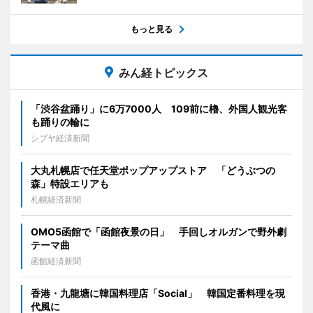
もっと見る
みん経トピックス
「渋谷盆踊り」に6万7000人 109前に櫓、外国人観光客
も踊りの輪に
シブヤ経済新聞
大丸札幌店で任天堂ポップアップストア 「どうぶつの
森」特設エリアも
札幌経済新聞
OMO5函館で「函館夜景の日」 手回しオルガンで野外劇
テーマ曲
函館経済新聞
香港・九龍塘に韓国料理店「Social」 韓国定番料理を現
代風に