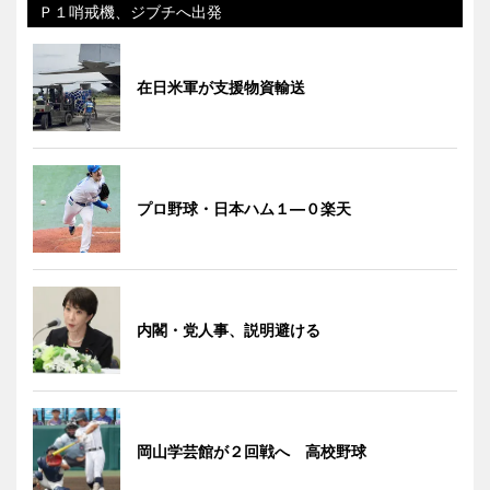
Ｐ１哨戒機、ジブチへ出発
在日米軍が支援物資輸送
プロ野球・日本ハム１―０楽天
内閣・党人事、説明避ける
岡山学芸館が２回戦へ 高校野球