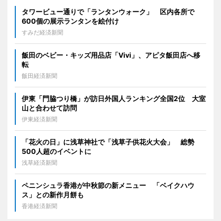
タワービュー通りで「ランタンウォーク」 区内各所で
600個の展示ランタンを絵付け
すみだ経済新聞
飯田のベビー・キッズ用品店「Vivi」、アピタ飯田店へ移
転
飯田経済新聞
伊東「門脇つり橋」が訪日外国人ランキング全国2位 大室
山と合わせて訪問
伊東経済新聞
「花火の日」に浅草神社で「浅草子供花火大会」 総勢
500人超のイベントに
浅草経済新聞
ペニンシュラ香港が中秋節の新メニュー 「ベイクハウ
ス」との新作月餅も
香港経済新聞