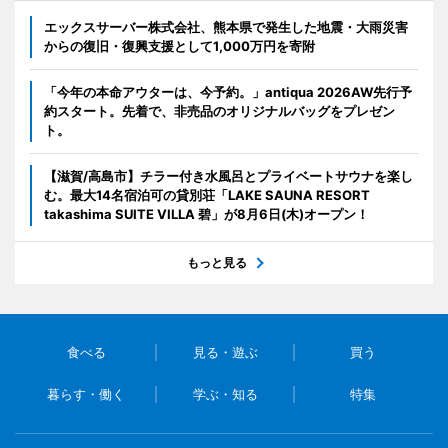
エックスサーバー株式会社、熊本県で発生した地震・大雨災害
からの復旧・復興支援として1,000万円を寄附
「今年の本命アウターは、今予約。」antiqua 2026AW先行予
約スタート。先着で、非売品のオリジナルバッグをプレゼン
ト。
【滋賀/高島市】チラー付き水風呂とプライベートサウナを楽し
む。最大14名宿泊可の貸別荘「LAKE SAUNA RESORT
takashima SUITE VILLA 碧」が8月6日(木)オープン！
もっと見る
食べる
見る・遊ぶ
買う
暮らす・働く
学ぶ・知る
特集