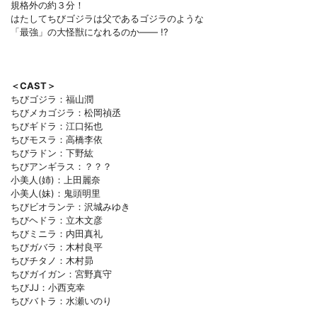
規格外の約３分！
はたしてちびゴジラは父であるゴジラのような
「最強」の大怪獣になれるのか―― !?
＜CAST＞
ちびゴジラ：福山潤
ちびメカゴジラ：松岡禎丞
ちびギドラ：江口拓也
ちびモスラ：高橋李依
ちびラドン：下野紘
ちびアンギラス：？？？
小美人(姉)：上田麗奈
小美人(妹)：鬼頭明里
ちびビオランテ：沢城みゆき
ちびヘドラ：立木文彦
ちびミニラ：内田真礼
ちびガバラ：木村良平
ちびチタノ：木村昴
ちびガイガン：宮野真守
ちびJJ：小西克幸
ちびバトラ：水瀬いのり