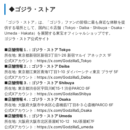
◆ゴジラ・ストア
「ゴジラ・ストア」は、「ゴジラ」ファンの皆様に最も身近な体験を提
供する場所として、国内に６店舗（Tokyo・Daiba・Shibuya・Osaka・
Umeda・Hakata）を展開する東宝オフィシャルショップです。
ゴジラ・ストア公式サイト
■店舗情報１.：ゴジラ・ストア Tokyo
所在地: 東京都新宿区新宿3丁目1-26 新宿マルイ アネックス 1F
公式Xアカウント：
https://x.com/GodzillaS_Tokyo
■店舗情報２.：ゴジラ・ストア Daiba
所在地: 東京都江東区青海1丁目1-10 ダイバーシティ東京 プラザ 5F
公式Xアカウント：
https://x.com/GodzillaS_Daiba
■店舗情報３.：ゴジラ・ストア Shibuya
所在地: 東京都渋谷区宇田川町15-1 渋谷PARCO 6F
公式Xアカウント：
https://x.com/GodzillasShibya
■店舗情報４.：ゴジラ・ストア Osaka
所在地: 大阪府大阪市中央区心斎橋筋1丁目8-3 心斎橋PARCO 6F
公式Xアカウント：
https://x.com/GodzillaS_Osaka
■店舗情報５.：ゴジラ・ストア Umeda
所在地: 大阪府大阪市北区茶屋町10-12 NU茶屋町7F
公式Xアカウント：
https://x.com/GodzillaS_umeda