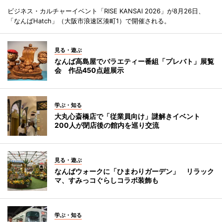
ビジネス・カルチャーイベント「RISE KANSAI 2026」が8月26日、
「なんばHatch」（大阪市浪速区湊町1）で開催される。
見る・遊ぶ
なんば高島屋でバラエティー番組「プレバト」展覧
会 作品450点超展示
学ぶ・知る
大丸心斎橋店で「従業員向け」謎解きイベント
200人が閉店後の館内を巡り交流
見る・遊ぶ
なんばウォークに「ひまわりガーデン」 リラック
マ、すみっコぐらしコラボ装飾も
学ぶ・知る