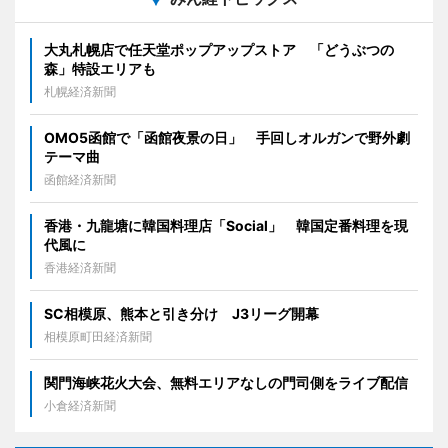
大丸札幌店で任天堂ポップアップストア 「どうぶつの
森」特設エリアも
札幌経済新聞
OMO5函館で「函館夜景の日」 手回しオルガンで野外劇
テーマ曲
函館経済新聞
香港・九龍塘に韓国料理店「Social」 韓国定番料理を現
代風に
香港経済新聞
SC相模原、熊本と引き分け J3リーグ開幕
相模原町田経済新聞
関門海峡花火大会、無料エリアなしの門司側をライブ配信
小倉経済新聞