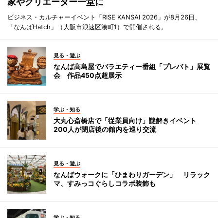
家やクリエーター一堂に
ビジネス・カルチャーイベント「RISE KANSAI 2026」が8月26日、
「なんばHatch」（大阪市浪速区湊町1）で開催される。
見る・遊ぶ
なんば高島屋でバラエティー番組「プレバト」展覧
会 作品450点超展示
学ぶ・知る
大丸心斎橋店で「従業員向け」謎解きイベント
200人が閉店後の館内を巡り交流
見る・遊ぶ
なんばウォークに「ひまわりガーデン」 リラック
マ、すみっコぐらしコラボ装飾も
学ぶ・知る