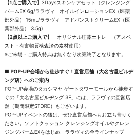
【1点ご購入で】
3Daysスキンケアセット（クレンジング
バームEX 6g/ララヴィ オイルインローションEX（医薬
部外品） 15mL/ララヴィ アドバンストクリームEX（医
薬部外品） 3.5g)
【2点以上ご購入で】
オリジナル珪藻土トレー（アスベ
スト・有害物質検査済の素材使用）
※ご来場・ご購入特典は無くなり次第終了となります。
■ POP-UP会場から徒歩すぐ！直営店舗（大名古屋ビルヂ
ング店）へのご案内
POP-UP会場のタカシマヤ ゲートタワーモールから徒歩す
ぐの「大名古屋ビルヂング 3F」には、ララヴィの直営店
舗（期間限定STORE）もございます。
POP-UPイベントの後は、ぜひ直営店舗へもお立ち寄りく
ださい。ソフトクッション クレンジングオイルやクレン
ジングバームEXをはじめ、ララヴィの全ラインナップ