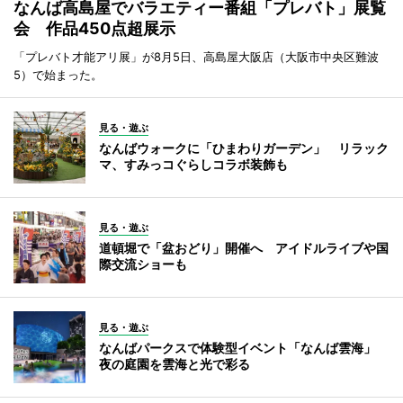
なんば高島屋でバラエティー番組「プレバト」展覧
会 作品450点超展示
「プレバト才能アリ展」が8月5日、高島屋大阪店（大阪市中央区難波
5）で始まった。
見る・遊ぶ
なんばウォークに「ひまわりガーデン」 リラック
マ、すみっコぐらしコラボ装飾も
見る・遊ぶ
道頓堀で「盆おどり」開催へ アイドルライブや国
際交流ショーも
見る・遊ぶ
なんばパークスで体験型イベント「なんば雲海」
夜の庭園を雲海と光で彩る