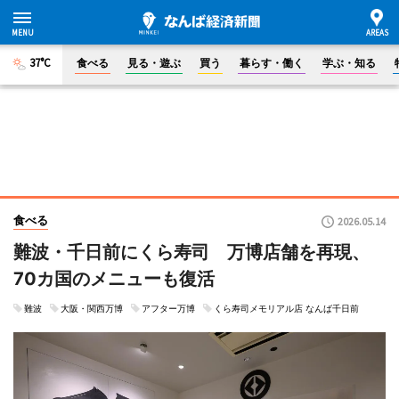
37°C
食べる
見る・遊ぶ
買う
暮らす・働く
学ぶ・知る
食べる
2026.05.14
難波・千日前にくら寿司 万博店舗を再現、
70カ国のメニューも復活
難波
大阪・関西万博
アフター万博
くら寿司メモリアル店 なんば千日前