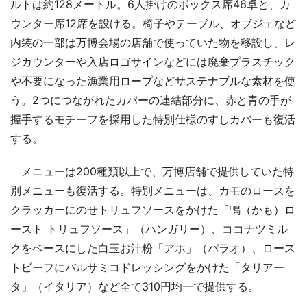
ルトは約128メートル。6人掛けのボックス席46卓と、カ
ウンター席12席を設ける。椅子やテーブル、オブジェなど
内装の一部は万博会場の店舗で使っていた物を移設し、レ
ジカウンターや入店ロゴサインなどには廃棄プラスチック
や不要になった漁業用ロープなどサステナブルな素材を使
う。2つにつながれたカバーの連結部分に、赤と青の手が
握手するモチーフを採用した特別仕様のすしカバーも復活
する。
メニューは200種類以上で、万博店舗で提供していた特
別メニューも復活する。特別メニューは、カモのロースを
クラッカーにのせトリュフソースをかけた「鴨（かも）ロ
ースト トリュフソース」（ハンガリー）、ココナツミル
クをベースにした白玉お汁粉「アホ」（パラオ）、ロース
トビーフにバルサミコドレッシングをかけた「タリアー
タ」（イタリア）など全て310円均一で提供する。