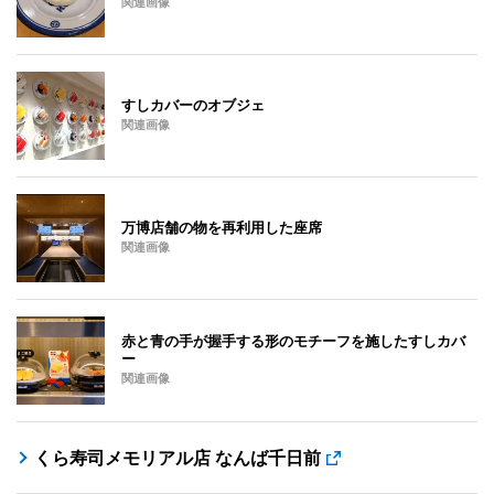
関連画像
すしカバーのオブジェ
関連画像
万博店舗の物を再利用した座席
関連画像
赤と青の手が握手する形のモチーフを施したすしカバ
ー
関連画像
くら寿司メモリアル店 なんば千日前