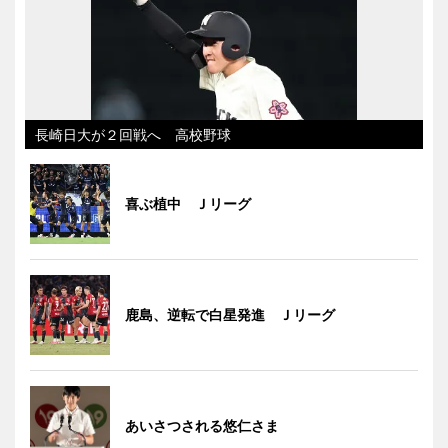
長崎日大が２回戦へ 高校野球
喜ぶ植中 Ｊリーグ
鹿島、逆転で白星発進 Ｊリーグ
あいさつされる悠仁さま