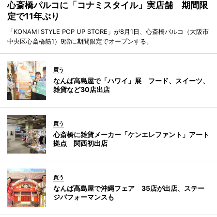
心斎橋パルコに「コナミスタイル」実店舗 期間限
定で11年ぶり
「KONAMI STYLE POP UP STORE」が8月1日、心斎橋パルコ（大阪市
中央区心斎橋筋1）9階に期間限定でオープンする。
買う
なんば高島屋で「ハワイ」展 フード、スイーツ、
雑貨など30店出店
買う
心斎橋に雑貨メーカー「ケンエレファント」アート
拠点 関西初出店
買う
なんば高島屋で沖縄フェア 35店が出店、ステー
ジパフォーマンスも