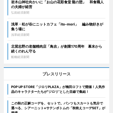
岩木山神社向かいに「お山の花彩食堂 龍の憩」 和食職人
の夫婦が経営
弘前経済新聞
浅草・松が谷にニットカフェ「ito-mori」 編み物好きが
集う場に
浅草経済新聞
北習志野の老舗精肉店「鳥吉」が創業170周年 幕末から
続くのれん守る
船橋経済新聞
プレスリリース
POP UP STORE「ジロリPLAZA」が梅田ロフトで開催！人気作
品のキャラクターたちが“ジロリ”とした目線で集結！
この秋の正解コーデを、セットで。パンツもスカートも気分で
選べる、シアーニット×サテンボトムの「秋映えコーデSET」が
登場