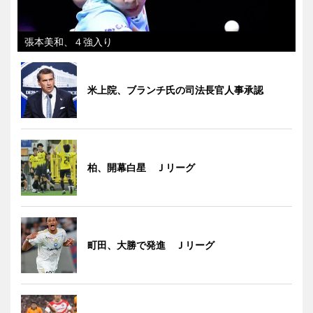
張本美和、４強入り
米上院、ブランチ氏の司法長官人事承認
柏、開幕白星 Ｊリーグ
町田、大勝で発進 Ｊリーグ