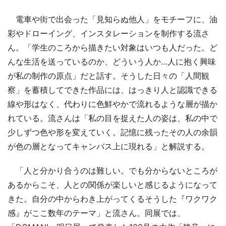
電車や街で出会った「見知らぬ他人」をモチーフに、油
彩やドローイング、インスタレーションを制作する流さ
ん。「学生のころから描きたい対象はいつも人だった。ど
んな生活を送っているのか、どういう人か…人に抱く興味
が私の制作の原点」だと話す。そうした日々の「人間観
察」を蓄積してできた作品には、はっきり人と認識できる
線や形はなく、代わりに色鮮やかで流れるような層が描か
れている。流さんは「私の目を捉えた人の姿は、私の中で
少しずつ色や形を変えていく。記憶に残ったその人の余韻
が色の層となってキャンバス上に現れる」と解説する。
「人と分かり合うのは難しい。でも分からないところが
あるからこそ、人との関係が楽しいと感じるようになって
きた。自分の中からわき上がってくるそうした『ワクワク
感』がここ数年のテーマ」と流さん。同展では、