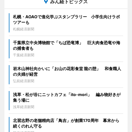
みん経トピックス
札幌・AOAOで進化学ぶスタンプラリー 小学生向けラボ
ツアーも
札幌経済新聞
千葉県立中央博物館で「ちば恐竜博」 巨大肉食恐竜や海
の捕食者も
千葉経済新聞
岩木山神社向かいに「お山の花彩食堂 龍の憩」 和食職人
の夫婦が経営
弘前経済新聞
浅草・松が谷にニットカフェ「ito-mori」 編み物好きが
集う場に
浅草経済新聞
北習志野の老舗精肉店「鳥吉」が創業170周年 幕末から
続くのれん守る