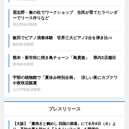
習志野・奏の杜でワークショップ 住民が育てたラベンダ
ーでリース作りなど
習志野経済新聞
飯田でピアノ演奏体験 世界三大ピアノ2台を弾き比べ
飯田経済新聞
熊本・新市街に焼き鳥チェーン「鳥貴族」 県内2店舗目
熊本経済新聞
宇部の植物館で「夏休み特別企画」 涼しい夜にカブクワ
や夜咲花観賞
山口宇部経済新聞
プレスリリース
【大阪】「藁焼きと鯛めし 四国の酒場」にて8月4日（火）よ
り、高知の夏を味わう『よさこいフェア』を開催中