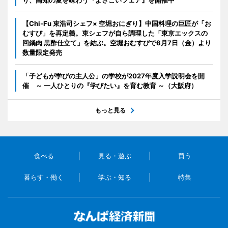
【Chi-Fu 東浩司シェフ× 空堀おにぎり】中国料理の巨匠が「お
むすび」を再定義。東シェフが自ら調理した「東京エックスの
回鍋肉 黒酢仕立て」を結ぶ。空堀おむすびで8月7日（金）より
数量限定発売
「子どもが学びの主人公」の学校が2027年度入学説明会を開
催 ～ 一人ひとりの『学びたい』を育む教育 ～（大阪府）
もっと見る
食べる
見る・遊ぶ
買う
暮らす・働く
学ぶ・知る
特集