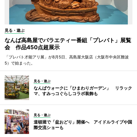
見る・遊ぶ
なんば高島屋でバラエティー番組「プレバト」展覧
会 作品450点超展示
「プレバト才能アリ展」が8月5日、高島屋大阪店（大阪市中央区難波
5）で始まった。
見る・遊ぶ
なんばウォークに「ひまわりガーデン」 リラック
マ、すみっコぐらしコラボ装飾も
見る・遊ぶ
道頓堀で「盆おどり」開催へ アイドルライブや国
際交流ショーも