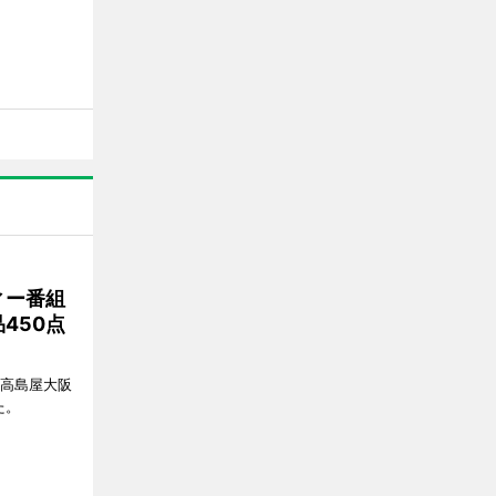
ィー番組
450点
、高島屋大阪
た。