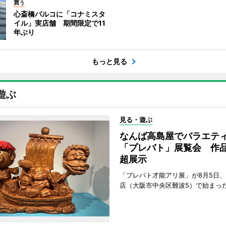
買う
心斎橋パルコに「コナミスタ
イル」実店舗 期間限定で11
年ぶり
もっと見る
遊ぶ
見る・遊ぶ
なんば高島屋でバラエテ
「プレバト」展覧会 作品
超展示
「プレバト才能アリ展」が8月5日
店（大阪市中央区難波5）で始まっ