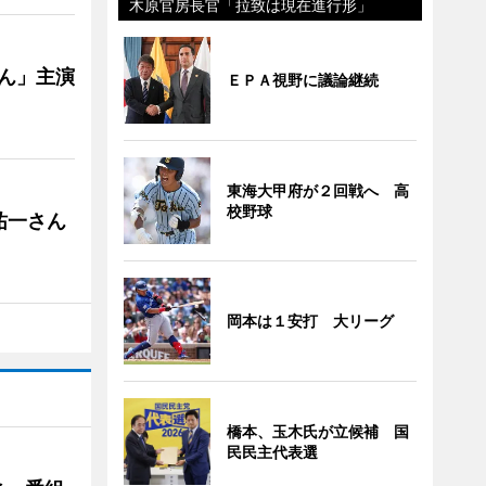
木原官房長官「拉致は現在進行形」
ゃん」主演
ＥＰＡ視野に議論継続
東海大甲府が２回戦へ 高
校野球
祐一さん
岡本は１安打 大リーグ
橋本、玉木氏が立候補 国
民民主代表選