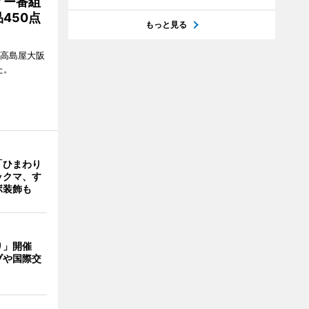
ィー番組
450点
もっと見る
、高島屋大阪
た。
「ひまわり
ックマ、す
ボ装飾も
り」開催
ブや国際交