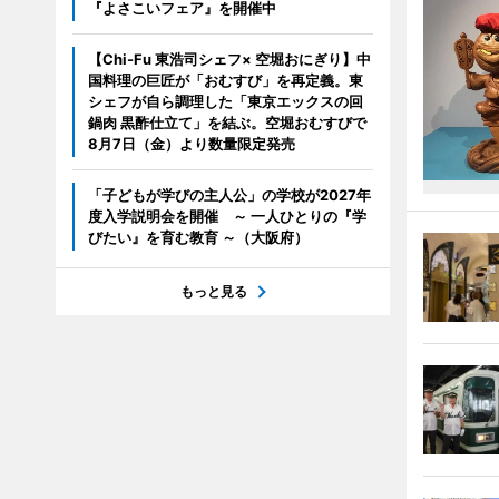
『よさこいフェア』を開催中
【Chi-Fu 東浩司シェフ× 空堀おにぎり】中
国料理の巨匠が「おむすび」を再定義。東
シェフが自ら調理した「東京エックスの回
鍋肉 黒酢仕立て」を結ぶ。空堀おむすびで
8月7日（金）より数量限定発売
「子どもが学びの主人公」の学校が2027年
度入学説明会を開催 ～ 一人ひとりの『学
びたい』を育む教育 ～（大阪府）
もっと見る