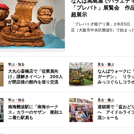
なんば高島屋でバラエテ
「プレバト」展覧会 作品
超展示
「プレバト才能アリ展」が8月5日
店（大阪市中央区難波5）で始まっ
学ぶ・知る
見る・遊ぶ
大丸心斎橋店で「従業員向
なんばウォークに
け」謎解きイベント 200人
ガーデン」 リラ
が閉店後の館内を巡り交流
みっコぐらしコラ
学ぶ・知る
見る・遊ぶ
南海難波駅に「南海ホーク
道頓堀で「盆おど
ス」カラーのサザン 復刻ユ
へ アイドルライ
ニ着た駅員も
流ショーも