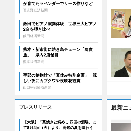
が育てたラベンダーでリース作りなど
習志野経済新聞
飯田でピアノ演奏体験 世界三大ピアノ
2台を弾き比べ
飯田経済新聞
熊本・新市街に焼き鳥チェーン「鳥貴
族」 県内2店舗目
熊本経済新聞
宇部の植物館で「夏休み特別企画」 涼
しい夜にカブクワや夜咲花観賞
山口宇部経済新聞
プレスリリース
最新ニ
【大阪】「藁焼きと鯛めし 四国の酒場」に
て8月4日（火）より、高知の夏を味わう