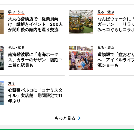
学ぶ・知る
見る・遊ぶ
大丸心斎橋店で「従業員向
なんばウォークに
け」謎解きイベント 200人
ガーデン」 リラ
が閉店後の館内を巡り交流
みっコぐらしコラ
学ぶ・知る
見る・遊ぶ
南海難波駅に「南海ホーク
道頓堀で「盆おど
ス」カラーのサザン 復刻ユ
へ アイドルライ
ニ着た駅員も
流ショーも
買う
心斎橋パルコに「コナミスタ
イル」実店舗 期間限定で11
年ぶり
もっと見る