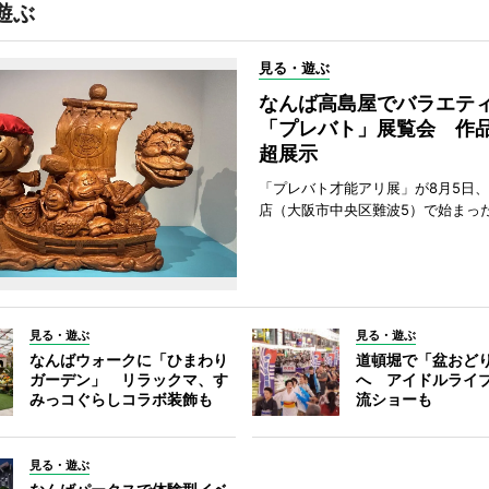
遊ぶ
見る・遊ぶ
なんば高島屋でバラエテ
「プレバト」展覧会 作品
超展示
「プレバト才能アリ展」が8月5日
店（大阪市中央区難波5）で始まっ
見る・遊ぶ
見る・遊ぶ
なんばウォークに「ひまわり
道頓堀で「盆おど
ガーデン」 リラックマ、す
へ アイドルライ
みっコぐらしコラボ装飾も
流ショーも
見る・遊ぶ