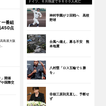
ドイツ、６月熱波で９６００人死亡
神村学園が２回戦へ 高校
野球
ィー番組
450点
、高島屋大阪
台風へ備え、募る不安 熊
た。
本地震
八村塁「ロス五輪で１勝
を」
り」開催
ブや国際交
非核三原則見直し、予断せ
ず