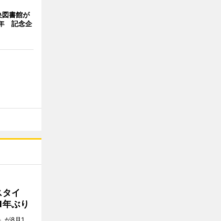
央図書館が
年 記念企
スタイ
1年ぶり
E」が8月1