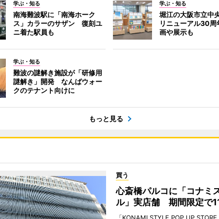
学ぶ・知る
学ぶ・知る
南海難波駅に「南海ホーク
堀江の大阪市立中
ス」カラーのサザン 復刻ユ
リニューアル30周
ニ着た駅員も
画や展示も
学ぶ・知る
難波の謎解き施設が「研修用
謎解き」開発 なんばウォー
クのテナント向けに
もっと見る
買う
心斎橋パルコに「コナミ
ル」実店舗 期間限定で1
「KONAMI STYLE POP UP STOR