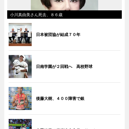
小川真由美さん死去、８６歳
日本被団協が結成７０年
日南学園が２回戦へ 高校野球
後藤大樹、４００障害で銀