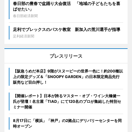
春日部の豊春で盆踊り大会復活 「地域の子どもたちを喜
ばせたい」
春日部経済新聞
足利でブレックスのバスケ教室 新加入の荒川選手が指導
足利経済新聞
プレスリリース
【阪急うめだ本店】9階がスヌーピーの世界一色に！約200種以
上の限定グッズ＆「SNOOPY GARDEN」の日本限定商品先行
販売など目白押し！
【開催レポート】日本が誇るマスター・オブ・ワイン大橋健一
氏が登壇！名古屋「TIAD」にて120名のプロが集結した特別セ
ミナー開催
8月17日に「横浜」「神戸」の2拠点にデリバリーセンターを同
時オープン