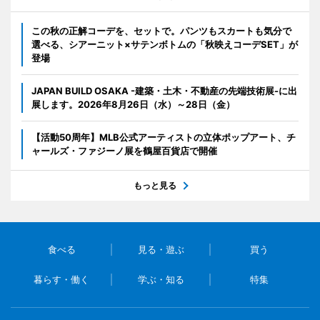
この秋の正解コーデを、セットで。パンツもスカートも気分で
選べる、シアーニット×サテンボトムの「秋映えコーデSET」が
登場
JAPAN BUILD OSAKA -建築・土木・不動産の先端技術展-に出
展します。2026年8月26日（水）～28日（金）
【活動50周年】MLB公式アーティストの立体ポップアート、チ
ャールズ・ファジーノ展を鶴屋百貨店で開催
もっと見る
食べる
見る・遊ぶ
買う
暮らす・働く
学ぶ・知る
特集