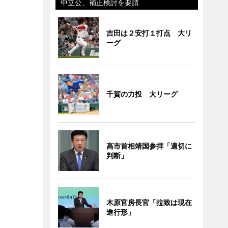
中立公、補正検討を要請
吉田は２安打１打点 大リ
ーグ
千賀の力投 大リーグ
高市首相靖国参拝「適切に
判断」
木原官房長官「拉致は現在
進行形」