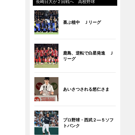
長崎日大が２回戦へ 高校野球
喜ぶ植中 Ｊリーグ
鹿島、逆転で白星発進 Ｊ
リーグ
あいさつされる悠仁さま
プロ野球・西武２―５ソフ
トバンク