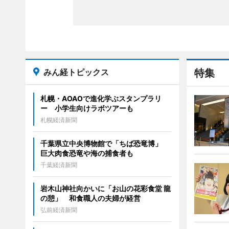
みん経トピックス
特集
札幌・AOAOで進化学ぶスタンプラリ
ー 小学生向けラボツアーも
札幌経済新聞
千葉県立中央博物館で「ちば恐竜博」
巨大肉食恐竜や海の捕食者も
千葉経済新聞
岩木山神社向かいに「お山の花彩食堂 龍
の憩」 和食職人の夫婦が経営
弘前経済新聞