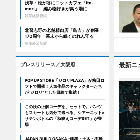
浅草・松が谷にニットカフェ「ito-
mori」 編み物好きが集う場に
浅草経済新聞
北習志野の老舗精肉店「鳥吉」が創業
170周年 幕末から続くのれん守る
船橋経済新聞
プレスリリース／大阪府
最新ニ
POP UP STORE「ジロリPLAZA」が梅田ロ
フトで開催！人気作品のキャラクターたち
が“ジロリ”とした目線で集結！
この秋の正解コーデを、セットで。パンツ
もスカートも気分で選べる、シアーニット×
サテンボトムの「秋映えコーデSET」が登
場
JAPAN BUILD OSAKA -建築・土木・不動