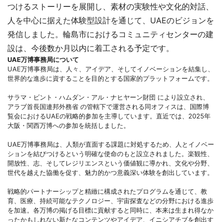
つけるストーリーを展開し、素材の実験性や文化的対話、
人を中心に据えた体験型設計を通じて、UAEのビジョンを
発信しました。輪島市におけるコミュニティセンターの建
設は、今後数か月以内に着工される予定です。
UAE万博事務局について
UAE万博事務局は、人々、アイデア、そしてイノベーションを結集し、
世界的な進歩に資することを目的とする国家的プラットフォームです。
サラマ・ビント・ハムダン・アル・ナヒヤーン財団 により設立され、
アラブ首長国連邦外務省 の管轄下で運営される同オフィスは、国際博
覧会におけるUAEの戦略的参加を主導しています。直近では、2025年
大阪・関西万博への参加を統括しました。
UAE万博事務局は、人類が直面する課題に対処するため、人とイノベー
ションを結びつけるという明確な使命のもと設立されました。楽観性、
開放性、志、そしてレジリエンスという価値観に導かれ、文化や分野、
世代を越えた協働を促す、魅力的かつ意義深い体験を創出しています。
戦略的パートナーシップと精緻に構成されたプログラムを通じて、教
育、医療、持続可能なテクノロジー、宇宙探査などの分野における進歩
を加速。各万博の掲げる目標に貢献すると同時に、本来は生まれ得なか
ったかもしれない新たなコンテンツやアイデア、イニシアチブを創出す