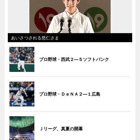
あいさつされる悠仁さま
プロ野球・西武２―５ソフトバンク
プロ野球・ＤｅＮＡ２―１広島
Ｊリーグ、真夏の開幕