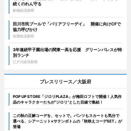
続くのれん守る
船橋経済新聞
田川市民プールで「バリアフリーデイ」 開催に向けCFで
協力呼びかけ
筑豊経済新聞
3年連続甲子園出場の関東一高を応援 グリーンパレスが特
別ランチ
江戸川経済新聞
プレスリリース／大阪府
POP UP STORE「ジロリPLAZA」が梅田ロフトで開催！人気作
品のキャラクターたちが“ジロリ”とした目線で集結！
この秋の正解コーデを、セットで。パンツもスカートも気分で
選べる、シアーニット×サテンボトムの「秋映えコーデSET」が
登場