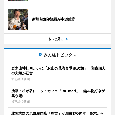
新垣前衆院議員が中道離党
もっと見る
みん経トピックス
岩木山神社向かいに「お山の花彩食堂 龍の憩」 和食職人
の夫婦が経営
弘前経済新聞
浅草・松が谷にニットカフェ「ito-mori」 編み物好きが
集う場に
浅草経済新聞
北習志野の老舗精肉店「鳥吉」が創業170周年 幕末から