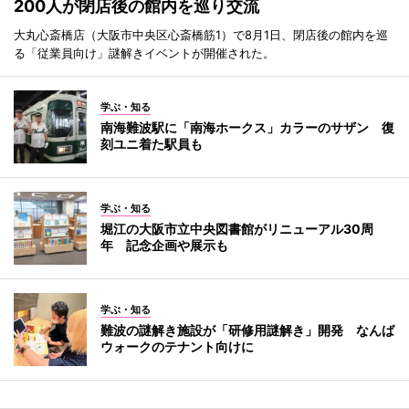
200人が閉店後の館内を巡り交流
大丸心斎橋店（大阪市中央区心斎橋筋1）で8月1日、閉店後の館内を巡
る「従業員向け」謎解きイベントが開催された。
学ぶ・知る
南海難波駅に「南海ホークス」カラーのサザン 復
刻ユニ着た駅員も
学ぶ・知る
堀江の大阪市立中央図書館がリニューアル30周
年 記念企画や展示も
学ぶ・知る
難波の謎解き施設が「研修用謎解き」開発 なんば
ウォークのテナント向けに