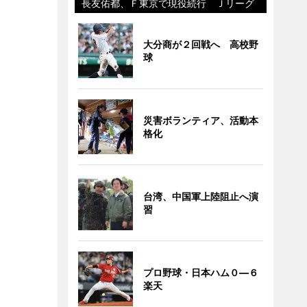
長友佑都、Ｆ東京で現役続行 Ｊリーグ
大分商が２回戦へ 高校野
球
災害ボランティア、活動本
格化
台湾、中国軍上陸阻止へ演
習
プロ野球・日本ハム０―６
楽天