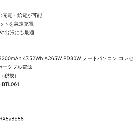
の充電・給電が可能
レットを急速充電
や出張にも最適
0mAh 47.52Wh AC65W PD30W ノートパソコン コンセ
 ポータブル電源
6円（税抜）
0-BTL061
JHX5a8E58