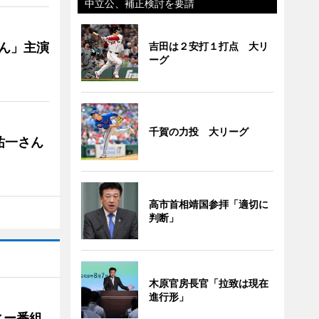
中立公、補正検討を要請
ゃん」主演
吉田は２安打１打点 大リ
ーグ
千賀の力投 大リーグ
祐一さん
高市首相靖国参拝「適切に
判断」
木原官房長官「拉致は現在
進行形」
ィー番組