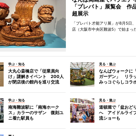
「プレバト」展覧会 作品
超展示
「プレバト才能アリ展」が8月5日
店（大阪市中央区難波5）で始まっ
学ぶ・知る
見る・遊ぶ
大丸心斎橋店で「従業員向
なんばウォークに
け」謎解きイベント 200人
ガーデン」 リラ
が閉店後の館内を巡り交流
みっコぐらしコラ
学ぶ・知る
見る・遊ぶ
南海難波駅に「南海ホーク
道頓堀で「盆おど
ス」カラーのサザン 復刻ユ
へ アイドルライ
ニ着た駅員も
流ショーも