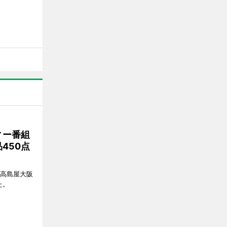
ィー番組
450点
、高島屋大阪
た。