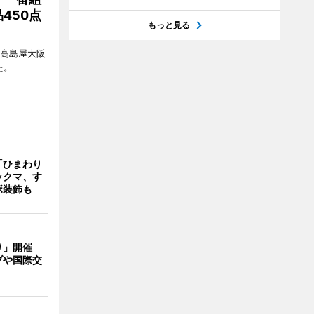
450点
もっと見る
、高島屋大阪
た。
「ひまわり
ックマ、す
ボ装飾も
り」開催
ブや国際交