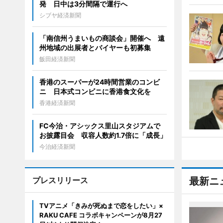
発 日中は3分間隔で運行へ
シブヤ経済新聞
「南信州うまいもの商談会」開催へ 遠
州地域の出展者とバイヤーも初募集
飯田経済新聞
香港のスーパーが24時間営業のコンビ
ニ 日本式コンビニに香港食文化を
香港経済新聞
FC今治・アシックス里山スタジアムで
お披露目会 収容人数約1.7倍に「成長」
今治経済新聞
プレスリリース
最新ニ
TVアニメ「きみが死ぬまで恋をしたい」×
RAKU CAFE コラボキャンペーンが8月27