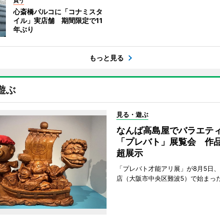
買う
心斎橋パルコに「コナミスタ
イル」実店舗 期間限定で11
年ぶり
もっと見る
遊ぶ
見る・遊ぶ
なんば高島屋でバラエテ
「プレバト」展覧会 作品
超展示
「プレバト才能アリ展」が8月5日
店（大阪市中央区難波5）で始まっ