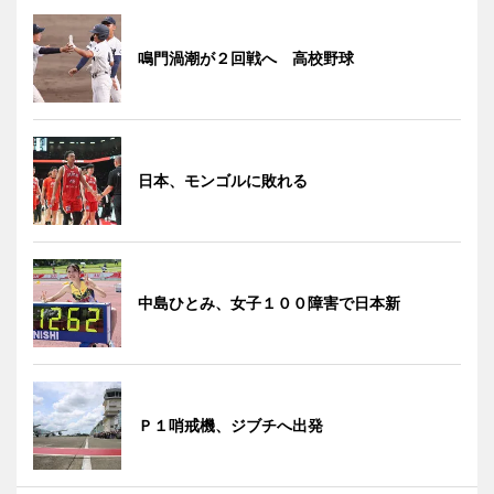
鳴門渦潮が２回戦へ 高校野球
日本、モンゴルに敗れる
中島ひとみ、女子１００障害で日本新
Ｐ１哨戒機、ジブチへ出発