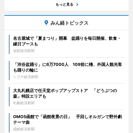
もっと見る
みん経トピックス
名古屋城で「夏まつり」開幕 盆踊りを毎日開催、飲食・
縁日ブースも
名駅経済新聞
「渋谷盆踊り」に6万7000人 109前に櫓、外国人観光客
も踊りの輪に
シブヤ経済新聞
大丸札幌店で任天堂ポップアップストア 「どうぶつの
森」特設エリアも
札幌経済新聞
OMO5函館で「函館夜景の日」 手回しオルガンで野外劇
テーマ曲
函館経済新聞