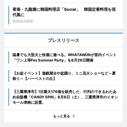
香港・九龍塘に韓国料理店「Social」 韓国定番料理を現
代風に
香港経済新聞
プレスリリース
猛暑でも大型犬と快適に遊べる。WHATAWONが室内イベント
「ワン上等Fes Summer Party」を8月29日開催
【お盆イベント】遊戯屋台や盆踊り、ミニ花火ショーなど～夏
祭り～【ハーベストの丘】
【三重県津市】1日最大176個を販売した、行列のできるわたあ
め自販機「CANDY SPIN」8月8日（土）、三重県津市のイオン
モール津南に設置。
もっと見る