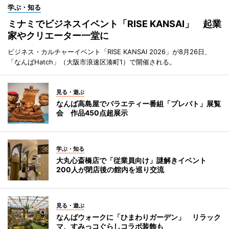
学ぶ・知る
ミナミでビジネスイベント「RISE KANSAI」 起業
家やクリエーター一堂に
ビジネス・カルチャーイベント「RISE KANSAI 2026」が8月26日、
「なんばHatch」（大阪市浪速区湊町1）で開催される。
見る・遊ぶ
なんば高島屋でバラエティー番組「プレバト」展覧
会 作品450点超展示
学ぶ・知る
大丸心斎橋店で「従業員向け」謎解きイベント
200人が閉店後の館内を巡り交流
見る・遊ぶ
なんばウォークに「ひまわりガーデン」 リラック
マ、すみっコぐらしコラボ装飾も