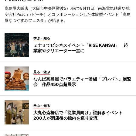
高島屋大阪店（大阪市中央区難波5）7階で8月11日、南海電気鉄道や航
空会社Peach（ピーチ）とコラボレーションした体験型イベント「高島
屋なつやすみフェスタ」が始まる。
学ぶ・知る
ミナミでビジネスイベント「RISE KANSAI」 起
業家やクリエーター一堂に
見る・遊ぶ
なんば高島屋でバラエティー番組「プレバト」展覧
会 作品450点超展示
学ぶ・知る
大丸心斎橋店で「従業員向け」謎解きイベント
200人が閉店後の館内を巡り交流