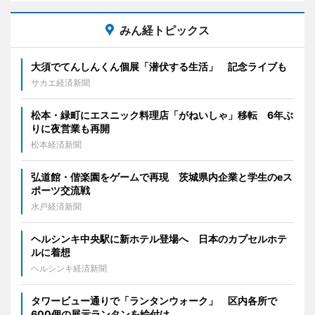
みん経トピックス
大須でてんしんくん個展「潜伏する生活」 記念ライブも
サカエ経済新聞
松本・緑町にエスニック料理店「がねいしゃ」移転 6年ぶ
りに夜営業も再開
松本経済新聞
弘道館・偕楽園をゲームで再現 茨城県内企業と学生のeス
ポーツ交流戦
水戸経済新聞
ヘルシンキ中央駅に新ホテル登場へ 日本のカプセルホテ
ルに着想
ヘルシンキ経済新聞
タワービュー通りで「ランタンウォーク」 区内各所で
600個の展示ランタンを絵付け