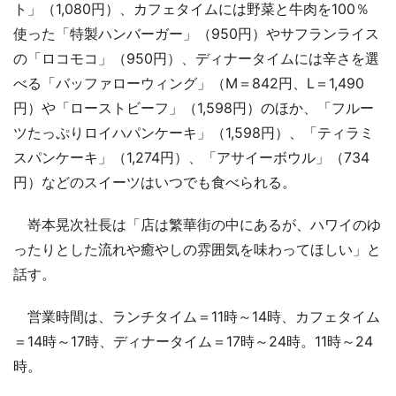
ト」（1,080円）、カフェタイムには野菜と牛肉を100％
使った「特製ハンバーガー」（950円）やサフランライス
の「ロコモコ」（950円）、ディナータイムには辛さを選
べる「バッファローウィング」（M＝842円、L＝1,490
円）や「ローストビーフ」（1,598円）のほか、「フルー
ツたっぷりロイハパンケーキ」（1,598円）、「ティラミ
スパンケーキ」（1,274円）、「アサイーボウル」（734
円）などのスイーツはいつでも食べられる。
嵜本晃次社長は「店は繁華街の中にあるが、ハワイのゆ
ったりとした流れや癒やしの雰囲気を味わってほしい」と
話す。
営業時間は、ランチタイム＝11時～14時、カフェタイム
＝14時～17時、ディナータイム＝17時～24時。11時～24
時。