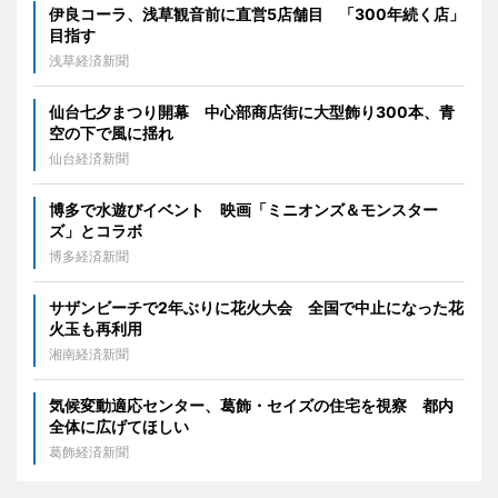
伊良コーラ、浅草観音前に直営5店舗目 「300年続く店」
目指す
浅草経済新聞
仙台七夕まつり開幕 中心部商店街に大型飾り300本、青
空の下で風に揺れ
仙台経済新聞
博多で水遊びイベント 映画「ミニオンズ＆モンスター
ズ」とコラボ
博多経済新聞
サザンビーチで2年ぶりに花火大会 全国で中止になった花
火玉も再利用
湘南経済新聞
気候変動適応センター、葛飾・セイズの住宅を視察 都内
全体に広げてほしい
葛飾経済新聞