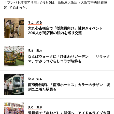
「プレバト才能アリ展」が8月5日、高島屋大阪店（大阪市中央区難波
5）で始まった。
学ぶ・知る
大丸心斎橋店で「従業員向け」謎解きイベント
200人が閉店後の館内を巡り交流
見る・遊ぶ
なんばウォークに「ひまわりガーデン」 リラック
マ、すみっコぐらしコラボ装飾も
学ぶ・知る
南海難波駅に「南海ホークス」カラーのサザン 復
刻ユニ着た駅員も
見る・遊ぶ
道頓堀で「盆おどり」開催へ アイドルライブや国