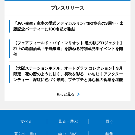
プレスリリース
「あい先生」主宰の愛式メディカルリンパ(R)協会の3周年・出
版記念パーティーに100名超が集結
【フェアフィールド・バイ・マリオット 道の駅プロジェクト】
郡上の老舗酒蔵「平野醸造」を訪ねる特別蔵見学イベントを開
催
【大阪ステーションホテル、オートグラフ コレクション】9月
限定 花の蜜のように甘く、初秋を彩る いちじくアフタヌー
ンティー 深紅に色づく果肉、プチプチと弾む種の食感を堪能
もっと見る
食べる
見る・遊ぶ
買う
暮らす・働く
学ぶ・知る
特集