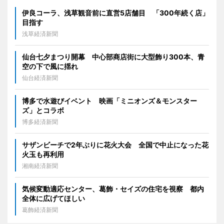
伊良コーラ、浅草観音前に直営5店舗目 「300年続く店」
目指す
浅草経済新聞
仙台七夕まつり開幕 中心部商店街に大型飾り300本、青
空の下で風に揺れ
仙台経済新聞
博多で水遊びイベント 映画「ミニオンズ＆モンスター
ズ」とコラボ
博多経済新聞
サザンビーチで2年ぶりに花火大会 全国で中止になった花
火玉も再利用
湘南経済新聞
気候変動適応センター、葛飾・セイズの住宅を視察 都内
全体に広げてほしい
葛飾経済新聞