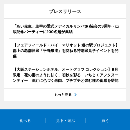
プレスリリース
「あい先生」主宰の愛式メディカルリンパ(R)協会の3周年・出
版記念パーティーに100名超が集結
【フェアフィールド・バイ・マリオット 道の駅プロジェクト】
郡上の老舗酒蔵「平野醸造」を訪ねる特別蔵見学イベントを開
催
【大阪ステーションホテル、オートグラフ コレクション】9月
限定 花の蜜のように甘く、初秋を彩る いちじくアフタヌー
ンティー 深紅に色づく果肉、プチプチと弾む種の食感を堪能
もっと見る
食べる
見る・遊ぶ
買う