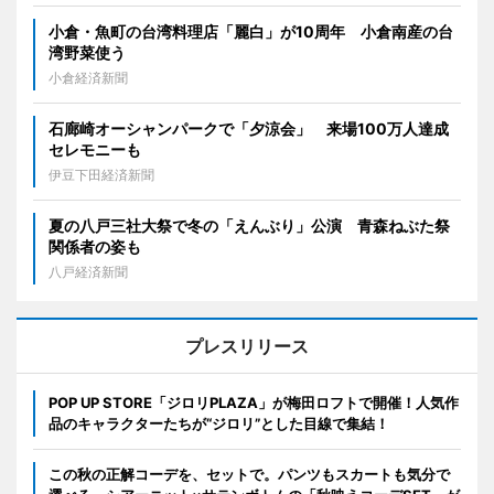
小倉・魚町の台湾料理店「麗白」が10周年 小倉南産の台
湾野菜使う
小倉経済新聞
石廊崎オーシャンパークで「夕涼会」 来場100万人達成
セレモニーも
伊豆下田経済新聞
夏の八戸三社大祭で冬の「えんぶり」公演 青森ねぶた祭
関係者の姿も
八戸経済新聞
プレスリリース
POP UP STORE「ジロリPLAZA」が梅田ロフトで開催！人気作
品のキャラクターたちが“ジロリ”とした目線で集結！
この秋の正解コーデを、セットで。パンツもスカートも気分で