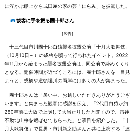
に浮かぶ船上から成田屋の家の芸「にらみ」を披露した。
観客に手を振る團十郎さん
［広告］
十三代目市川團十郎白猿襲名披露公演「十月大歌舞伎」
（10月10日～）の成功を願って行われたイベント。2022
年11月から始まった襲名披露公演は、同公演で締めくくり
となる。開催時間が近づくころには、團十郎さんを一目見
ようと、戎橋や道頓堀川の両岸には多くの人が集まった。
團十郎さんは「暑い中、お越しいただきありがとうござ
います」と集まった観客に感謝を伝え、「2代目白猿が約
280年前に大阪で上演して大当たりしたと聞くので、雷神
不動北山桜を選ばせてもらった」と演目を紹介した。「十
月大歌舞伎」で長男・市川新之助さんと共に上演する「連