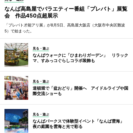
なんば高島屋でバラエティー番組「プレバト」展覧
会 作品450点超展示
「プレバト才能アリ展」が8月5日、高島屋大阪店（大阪市中央区難波
5）で始まった。
見る・遊ぶ
なんばウォークに「ひまわりガーデン」 リラック
マ、すみっコぐらしコラボ装飾も
見る・遊ぶ
道頓堀で「盆おどり」開催へ アイドルライブや国
際交流ショーも
見る・遊ぶ
なんばパークスで体験型イベント「なんば雲海」
夜の庭園を雲海と光で彩る