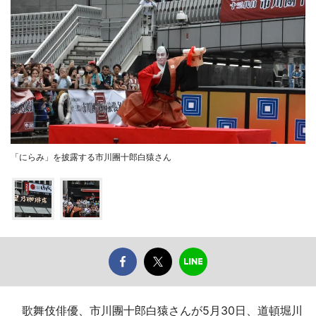
「にらみ」を披露する市川團十郎白猿さん
歌舞伎俳優、市川團十郎白猿さんが5月30日、道頓堀川