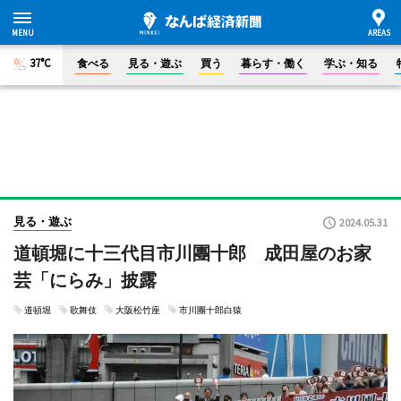
37°C
食べる
見る・遊ぶ
買う
暮らす・働く
学ぶ・知る
見る・遊ぶ
2024.05.31
道頓堀に十三代目市川團十郎 成田屋のお家
芸「にらみ」披露
道頓堀
歌舞伎
大阪松竹座
市川團十郎白猿