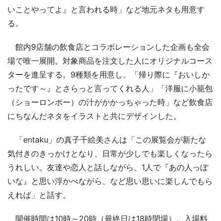
いことやってよ』と言われる時」など地元ネタも用意す
る。
館内9店舗の飲食店とコラボレーションした企画も全会
場で唯一展開。対象商品を注文した人にオリジナルコース
ターを進呈する。9種類を用意し、「帰り際に『おいしか
ったです～』とさらっと言ってくれる人」「洋服に小籠包
（ショーロンポー）の汁がかかっちゃった時」など飲食店
にちなんだネタをイラストと共にデザインした。
「entaku」の真子千絵美さんは「この展覧会が新たな
気付きのきっかけとなり、日常が少しでも楽しくなったら
うれしい。友達や恋人と話しながら、1人で『あの人っぽ
いな』と思い浮かべながら、など思い思いに楽しんでもら
えれば」と話す。
開催時間は10時～20時（最終日は18時閉場）。入場料