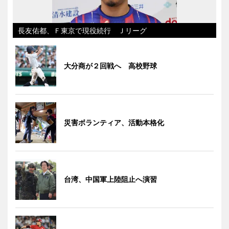
長友佑都、Ｆ東京で現役続行 Ｊリーグ
大分商が２回戦へ 高校野球
災害ボランティア、活動本格化
台湾、中国軍上陸阻止へ演習