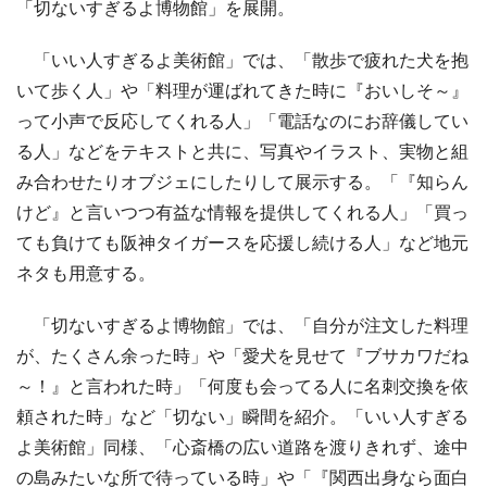
「切ないすぎるよ博物館」を展開。
「いい人すぎるよ美術館」では、「散歩で疲れた犬を抱
いて歩く人」や「料理が運ばれてきた時に『おいしそ～』
って小声で反応してくれる人」「電話なのにお辞儀してい
る人」などをテキストと共に、写真やイラスト、実物と組
み合わせたりオブジェにしたりして展示する。「『知らん
けど』と言いつつ有益な情報を提供してくれる人」「買っ
ても負けても阪神タイガースを応援し続ける人」など地元
ネタも用意する。
「切ないすぎるよ博物館」では、「自分が注文した料理
が、たくさん余った時」や「愛犬を見せて『ブサカワだね
～！』と言われた時」「何度も会ってる人に名刺交換を依
頼された時」など「切ない」瞬間を紹介。「いい人すぎる
よ美術館」同様、「心斎橋の広い道路を渡りきれず、途中
の島みたいな所で待っている時」や「『関西出身なら面白