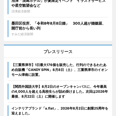
沼津「淡島ホテル」が夏限定イベント イラストサービス
や星空観望会など
沼津経済新聞
墨田区役所、「令和8年8月8日婚」 300人超が婚姻届、
開庁前から長い列
すみだ経済新聞
プレスリリース
【三重県津市】1日最大176個を販売した、行列のできるわたあ
め自販機「CANDY SPIN」8月8日（土）、三重県津市のイオン
モール津南に設置。
【関西外国語大学】8月2日のオープンキャンパスに、今年最高
の4,000人を超える高校生らが詰め掛けました。次回は2026年
最後、8月22日（土）に開催します
インテリアブランド「a.flat」、2026年8月2日に創業25周年を
迎えました。