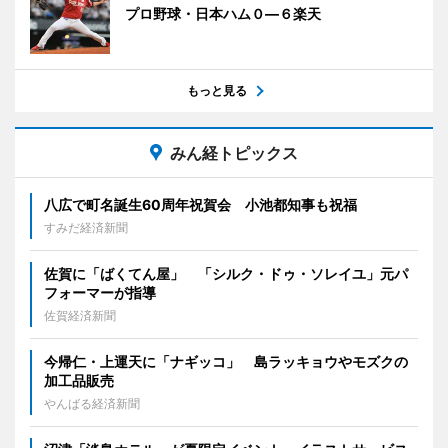
プロ野球・日本ハム０―６楽天
もっと見る
みん経トピックス
八広で町名誕生60周年祝賀会 小池都知事も祝福
すみだ経済新聞
佐賀に「ばくてん屋」 「シルク・ドゥ・ソレイユ」元パ
フォーマーが指導
佐賀経済新聞
今帰仁・上運天に「ナギッコ」 島ラッキョウやモズクの
加工品販売
やんばる経済新聞