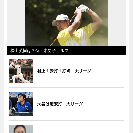
松山英樹は７位 米男子ゴルフ
村上１安打１打点 大リーグ
大谷は無安打 大リーグ