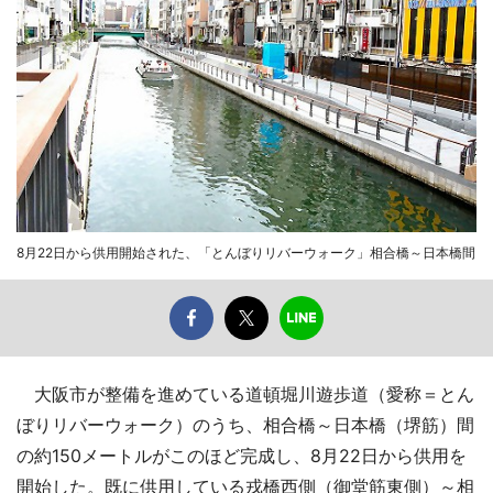
8月22日から供用開始された、「とんぼりリバーウォーク」相合橋～日本橋間
大阪市が整備を進めている道頓堀川遊歩道（愛称＝とん
ぼりリバーウォーク）のうち、相合橋～日本橋（堺筋）間
の約150メートルがこのほど完成し、8月22日から供用を
開始した。既に供用している戎橋西側（御堂筋東側）～相