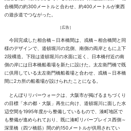
合橋間の約300メートルと合わせ、約400メートルが東西
の遊歩道でつながった。
［広告］
今回完成した相合橋～日本橋間は、戎橋～相合橋間と同
様のデザインで、道頓堀川の北側、南側の両岸ともに上下
2段構造。下段は道頓堀川の水面に近く、日本橋付近の南
側の岸には日本橋船着場を新たに設けた。太左衛門橋で既
に供用している太左衛門橋船着場と合わせ、戎橋～日本橋
間に2カ所の船着場が設けられたことになる。
とんぼりリバーウォークは、大阪市が掲げるまちづくり
の目標「水の都・大阪」再生に向け、道頓堀川に面した水
辺空間を1995年度から整備しているもので、湊町地区で
も整備が進められており、既に湊町リバープレイス西側～
深里橋（四ツ橋筋）間の約150メートルが供用されてい