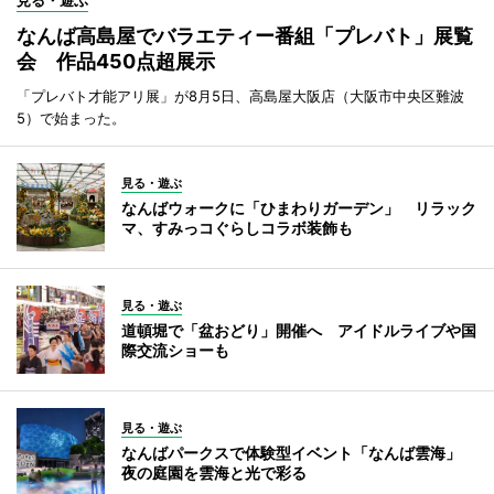
なんば高島屋でバラエティー番組「プレバト」展覧
会 作品450点超展示
「プレバト才能アリ展」が8月5日、高島屋大阪店（大阪市中央区難波
5）で始まった。
見る・遊ぶ
なんばウォークに「ひまわりガーデン」 リラック
マ、すみっコぐらしコラボ装飾も
見る・遊ぶ
道頓堀で「盆おどり」開催へ アイドルライブや国
際交流ショーも
見る・遊ぶ
なんばパークスで体験型イベント「なんば雲海」
夜の庭園を雲海と光で彩る