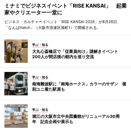
ミナミでビジネスイベント「RISE KANSAI」 起業
家やクリエーター一堂に
ビジネス・カルチャーイベント「RISE KANSAI 2026」が8月26日、
「なんばHatch」（大阪市浪速区湊町1）で開催される。
学ぶ・知る
大丸心斎橋店で「従業員向け」謎解きイベント
200人が閉店後の館内を巡り交流
学ぶ・知る
南海難波駅に「南海ホークス」カラーのサザン 復
刻ユニ着た駅員も
学ぶ・知る
堀江の大阪市立中央図書館がリニューアル30周
年 記念企画や展示も