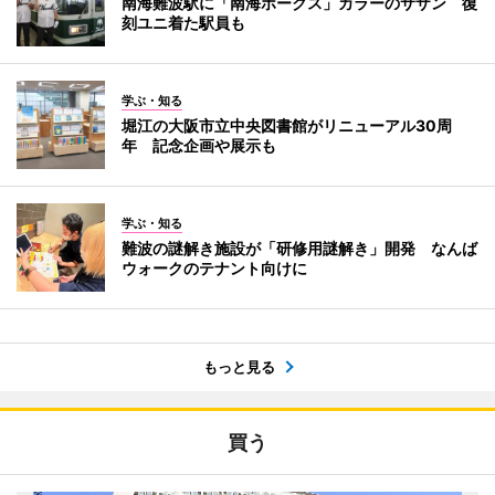
南海難波駅に「南海ホークス」カラーのサザン 復
刻ユニ着た駅員も
学ぶ・知る
堀江の大阪市立中央図書館がリニューアル30周
年 記念企画や展示も
学ぶ・知る
難波の謎解き施設が「研修用謎解き」開発 なんば
ウォークのテナント向けに
もっと見る
買う