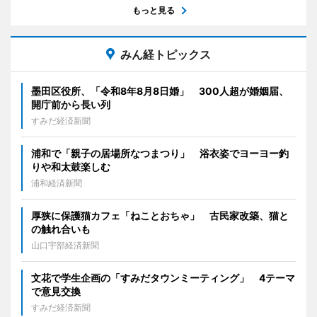
もっと見る
みん経トピックス
墨田区役所、「令和8年8月8日婚」 300人超が婚姻届、
開庁前から長い列
すみだ経済新聞
浦和で「親子の居場所なつまつり」 浴衣姿でヨーヨー釣
りや和太鼓楽しむ
浦和経済新聞
厚狭に保護猫カフェ「ねことおちゃ」 古民家改築、猫と
の触れ合いも
山口宇部経済新聞
文花で学生企画の「すみだタウンミーティング」 4テーマ
で意見交換
すみだ経済新聞