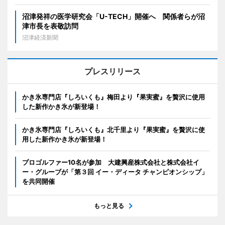
沼津発祥の医学研究会「U-TECH」開催へ 関係者らが沼
津市長を表敬訪問
沼津経済新聞
プレスリリース
かき氷専門店『しろいくも』梅田より『果実蜜』を贅沢に使用
した新作かき氷が新登場！
かき氷専門店『しろいくも』北千里より『果実蜜』を贅沢に使
用した新作かき氷が新登場！
プロゴルファー10名が参加 大建興産株式会社と株式会社イ
ー・グルーブが「第３回 イー・ディータ チャンピオンシップ」
を共同開催
もっと見る