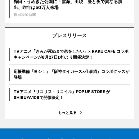
梅田・うめきた公園に「雲海」出現 昼と夜で異なる演
出、昨年は50万人来場
梅田経済新聞
プレスリリース
TVアニメ「きみが死ぬまで恋をしたい」× RAKU CAFE コラボ
キャンペーンが8月27日(木)より開催決定！
応援準備「ヨシ！」『阪神タイガース×仕事猫』コラボグッズが
登場
TVアニメ『リコリス・リコイル』POP UP STORE が
SHIBUYA109で開催決定！
もっと見る