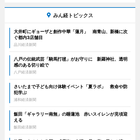
みん経トピックス
大井町にギョーザと創作中華「蓮月」 南青山、新橋に次
ぐ都内3店舗目
品川経済新聞
八戸の伝統武芸「騎馬打毬」がお守りに 新羅神社、透明
感のある切り絵で
八戸経済新聞
さいたまで子ども向け体験イベント「夏ラボ」 救命や防
犯学ぶ
浦和経済新聞
飯田「ギャラリー南無」の睡蓮池 赤いスイレンが見頃迎
える
飯田経済新聞