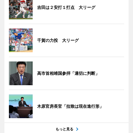
吉田は２安打１打点 大リーグ
千賀の力投 大リーグ
高市首相靖国参拝「適切に判断」
木原官房長官「拉致は現在進行形」
もっと見る