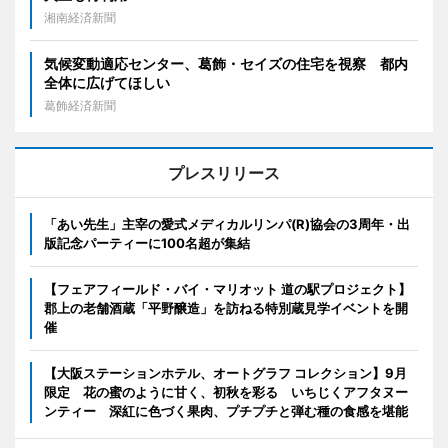
湘南経済新聞
気候変動適応センター、葛飾・セイズの住宅を視察 都内
全体に広げてほしい
葛飾経済新聞
プレスリリース
「あい先生」主宰の愛式メディカルリンパ(R)協会の3周年・出
版記念パーティーに100名超が集結
【フェアフィールド・バイ・マリオット 道の駅プロジェクト】
郡上の老舗酒蔵「平野醸造」を訪ねる特別蔵見学イベントを開
催
【大阪ステーションホテル、オートグラフ コレクション】9月
限定 花の蜜のように甘く、初秋を彩る いちじくアフタヌー
ンティー 深紅に色づく果肉、プチプチと弾む種の食感を堪能