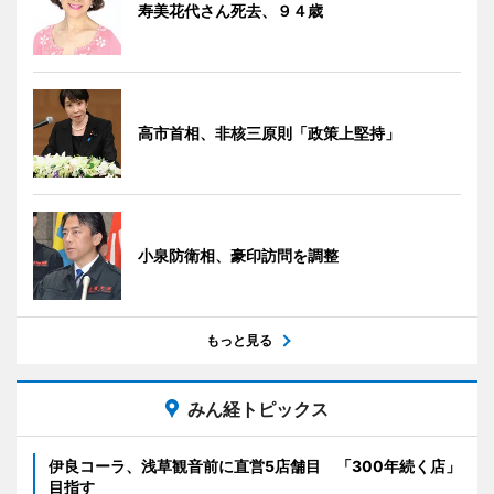
寿美花代さん死去、９４歳
高市首相、非核三原則「政策上堅持」
小泉防衛相、豪印訪問を調整
もっと見る
みん経トピックス
伊良コーラ、浅草観音前に直営5店舗目 「300年続く店」
目指す