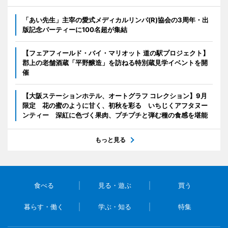
「あい先生」主宰の愛式メディカルリンパ(R)協会の3周年・出
版記念パーティーに100名超が集結
【フェアフィールド・バイ・マリオット 道の駅プロジェクト】
郡上の老舗酒蔵「平野醸造」を訪ねる特別蔵見学イベントを開
催
【大阪ステーションホテル、オートグラフ コレクション】9月
限定 花の蜜のように甘く、初秋を彩る いちじくアフタヌー
ンティー 深紅に色づく果肉、プチプチと弾む種の食感を堪能
もっと見る
食べる
見る・遊ぶ
買う
暮らす・働く
学ぶ・知る
特集