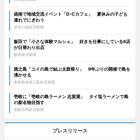
函南で地域交流イベント「D-Cカフェ」 夏休みの子ども
連れでにぎわう
伊豆の国経済新聞
飯田で「小さな体験マルシェ」 好きを仕事にしている6店
が日替わり出店
飯田経済新聞
徳之島「ユイの島で結ぶ太鼓祭り」 9年ぶりの開催で島を
沸かせる
奄美群島南三島経済新聞
壱岐に「壱岐の島ラーメン 志賀屋」 タイ塩ラーメンで島
の新名物目指す
壱岐対馬経済新聞
プレスリリース