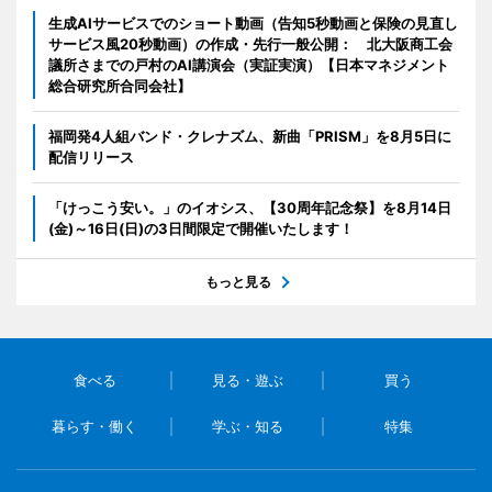
生成AIサービスでのショート動画（告知5秒動画と保険の見直し
サービス風20秒動画）の作成・先行一般公開： 北大阪商工会
議所さまでの戸村のAI講演会（実証実演）【日本マネジメント
総合研究所合同会社】
福岡発4人組バンド・クレナズム、新曲「PRISM」を8月5日に
配信リリース
「けっこう安い。」のイオシス、【30周年記念祭】を8月14日
(金)～16日(日)の3日間限定で開催いたします！
もっと見る
食べる
見る・遊ぶ
買う
暮らす・働く
学ぶ・知る
特集