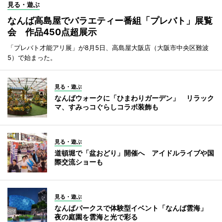
見る・遊ぶ
なんば高島屋でバラエティー番組「プレバト」展覧
会 作品450点超展示
「プレバト才能アリ展」が8月5日、高島屋大阪店（大阪市中央区難波
5）で始まった。
見る・遊ぶ
なんばウォークに「ひまわりガーデン」 リラック
マ、すみっコぐらしコラボ装飾も
見る・遊ぶ
道頓堀で「盆おどり」開催へ アイドルライブや国
際交流ショーも
見る・遊ぶ
なんばパークスで体験型イベント「なんば雲海」
夜の庭園を雲海と光で彩る