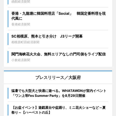
函館経済新聞
香港・九龍塘に韓国料理店「Social」 韓国定番料理を現
代風に
香港経済新聞
SC相模原、熊本と引き分け J3リーグ開幕
相模原町田経済新聞
関門海峡花火大会、無料エリアなしの門司側をライブ配信
小倉経済新聞
プレスリリース／大阪府
猛暑でも大型犬と快適に遊べる。WHATAWONが室内イベント
「ワン上等Fes Summer Party」を8月29日開催
【お盆イベント】遊戯屋台や盆踊り、ミニ花火ショーなど～夏
祭り～【ハーベストの丘】