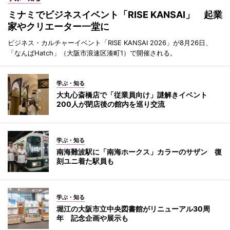
ミナミでビジネスイベント「RISE KANSAI」 起業
家やクリエーター一堂に
ビジネス・カルチャーイベント「RISE KANSAI 2026」が8月26日、
「なんばHatch」（大阪市浪速区湊町1）で開催される。
学ぶ・知る
大丸心斎橋店で「従業員向け」謎解きイベント
200人が閉店後の館内を巡り交流
学ぶ・知る
南海難波駅に「南海ホークス」カラーのサザン 復
刻ユニ着た駅員も
学ぶ・知る
堀江の大阪市立中央図書館がリニューアル30周
年 記念企画や展示も