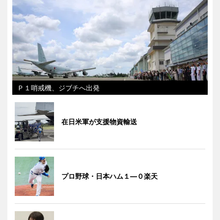
Ｐ１哨戒機、ジブチへ出発
在日米軍が支援物資輸送
プロ野球・日本ハム１―０楽天