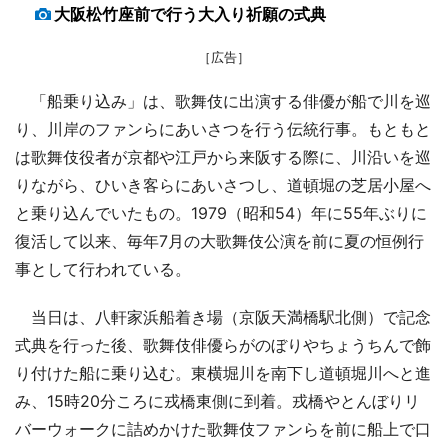
大阪松竹座前で行う大入り祈願の式典
［広告］
「船乗り込み」は、歌舞伎に出演する俳優が船で川を巡
り、川岸のファンらにあいさつを行う伝統行事。もともと
は歌舞伎役者が京都や江戸から来阪する際に、川沿いを巡
りながら、ひいき客らにあいさつし、道頓堀の芝居小屋へ
と乗り込んでいたもの。1979（昭和54）年に55年ぶりに
復活して以来、毎年7月の大歌舞伎公演を前に夏の恒例行
事として行われている。
当日は、八軒家浜船着き場（京阪天満橋駅北側）で記念
式典を行った後、歌舞伎俳優らがのぼりやちょうちんで飾
り付けた船に乗り込む。東横堀川を南下し道頓堀川へと進
み、15時20分ころに戎橋東側に到着。戎橋やとんぼりリ
バーウォークに詰めかけた歌舞伎ファンらを前に船上で口