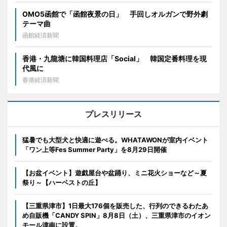
OMO5函館で「函館夜景の日」 手回しオルガンで野外劇
テーマ曲
函館経済新聞
香港・九龍塘に韓国料理店「Social」 韓国定番料理を現
代風に
香港経済新聞
プレスリリース
猛暑でも大型犬と快適に遊べる。WHATAWONが室内イベント
「ワン上等Fes Summer Party」を8月29日開催
【お盆イベント】遊戯屋台や盆踊り、ミニ花火ショーなど～夏
祭り～【ハーベストの丘】
【三重県津市】1日最大176個を販売した、行列のできるわたあ
め自販機「CANDY SPIN」8月8日（土）、三重県津市のイオン
モール津南に設置。