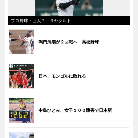
プロ野球・巨人７―３ヤクルト
鳴門渦潮が２回戦へ 高校野球
日本、モンゴルに敗れる
中島ひとみ、女子１００障害で日本新