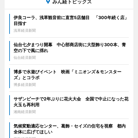
みん経トピックス
伊良コーラ、浅草観音前に直営5店舗目 「300年続く店」
目指す
浅草経済新聞
仙台七夕まつり開幕 中心部商店街に大型飾り300本、青
空の下で風に揺れ
仙台経済新聞
博多で水遊びイベント 映画「ミニオンズ＆モンスター
ズ」とコラボ
博多経済新聞
サザンビーチで2年ぶりに花火大会 全国で中止になった花
火玉も再利用
湘南経済新聞
気候変動適応センター、葛飾・セイズの住宅を視察 都内
全体に広げてほしい