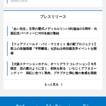
葛飾経済新聞
プレスリリース
「あい先生」主宰の愛式メディカルリンパ(R)協会の3周年・出
版記念パーティーに100名超が集結
【フェアフィールド・バイ・マリオット 道の駅プロジェクト】
郡上の老舗酒蔵「平野醸造」を訪ねる特別蔵見学イベントを開
催
【大阪ステーションホテル、オートグラフ コレクション】9月
限定 花の蜜のように甘く、初秋を彩る いちじくアフタヌー
ンティー 深紅に色づく果肉、プチプチと弾む種の食感を堪能
もっと見る
食べる
見る・遊ぶ
買う