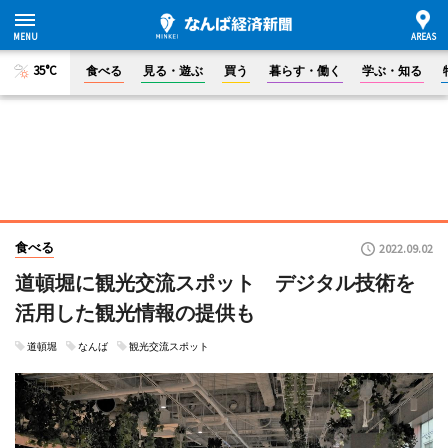
35°C
食べる
見る・遊ぶ
買う
暮らす・働く
学ぶ・知る
食べる
2022.09.02
道頓堀に観光交流スポット デジタル技術を
活用した観光情報の提供も
道頓堀
なんば
観光交流スポット