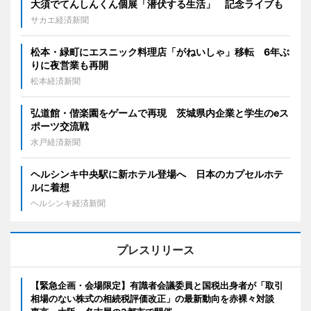
大須でてんしんくん個展「潜伏する生活」 記念ライブも
サカエ経済新聞
松本・緑町にエスニック料理店「がねいしゃ」移転 6年ぶ
りに夜営業も再開
松本経済新聞
弘道館・偕楽園をゲームで再現 茨城県内企業と学生のeス
ポーツ交流戦
水戸経済新聞
ヘルシンキ中央駅に新ホテル登場へ 日本のカプセルホテ
ルに着想
ヘルシンキ経済新聞
プレスリリース
【緊急企画・会場限定】有識者会議委員と国税出身者が「取引
相場のない株式の相続税評価改正」の最新動向を赤裸々対談