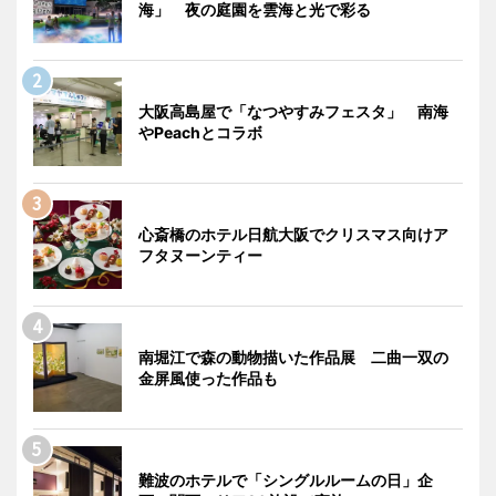
海」 夜の庭園を雲海と光で彩る
大阪高島屋で「なつやすみフェスタ」 南海
やPeachとコラボ
心斎橋のホテル日航大阪でクリスマス向けア
フタヌーンティー
南堀江で森の動物描いた作品展 二曲一双の
金屏風使った作品も
難波のホテルで「シングルルームの日」企