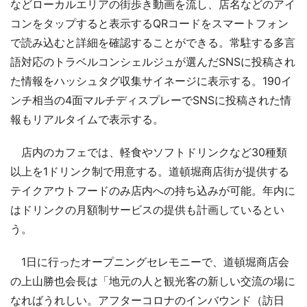
などローカルエリアの街歩き動画を流し、店名などのアイ
コンをタップすると表示するQRコードをスマートフォン
で読み込むと詳細を確認することができる。常駐する多言
語対応のトラベルコンシェルジュが選んだSNSに投稿され
た情報をハッシュタグ収集サイネージに表示する。190イ
ンチ相当の4面マルチディスプレーでSNSに投稿された情
報もリアルタイムで表示する。
店内のカフェでは、軽食やソフトドリンクなど30種類
以上を1ドリンク制で用意する。道頓堀商店街が提供する
テイクアウトフードのみ店内への持ち込みが可能。年内に
はドリンクの月額制サービスの提供も計画しているとい
う。
1日に行ったオープニングセレモニーで、道頓堀商店会
の上山勝也会長は「地元の人と観光客の新しい交流の場に
なればうれしい。アフターコロナのインバウンド（訪日