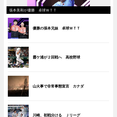
張本美和が優勝 卓球ＷＴＴ
優勝の張本兄妹 卓球ＷＴＴ
霞ケ浦が２回戦へ 高校野球
山火事で非常事態宣言 カナダ
川崎、初戦分ける Ｊリーグ