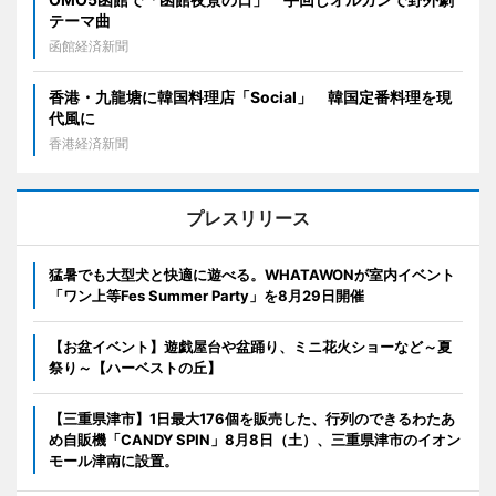
テーマ曲
函館経済新聞
香港・九龍塘に韓国料理店「Social」 韓国定番料理を現
代風に
香港経済新聞
プレスリリース
猛暑でも大型犬と快適に遊べる。WHATAWONが室内イベント
「ワン上等Fes Summer Party」を8月29日開催
【お盆イベント】遊戯屋台や盆踊り、ミニ花火ショーなど～夏
祭り～【ハーベストの丘】
【三重県津市】1日最大176個を販売した、行列のできるわたあ
め自販機「CANDY SPIN」8月8日（土）、三重県津市のイオン
モール津南に設置。