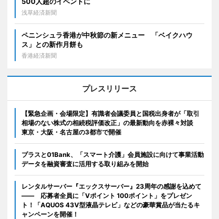
500人超のイベントに
浅草経済新聞
ペニンシュラ香港が中秋節の新メニュー 「ベイクハウ
ス」との新作月餅も
香港経済新聞
プレスリリース
【緊急企画・会場限定】有識者会議委員と国税出身者が「取引
相場のない株式の相続税評価改正」の最新動向を赤裸々対談
東京・大阪・名古屋の3都市で開催
プラスと01Bank、「スマート介護」会員施設に向けて事業活動
データを融資審査に活用する取り組みを開始
レンタルサーバー『エックスサーバー』23周年の感謝を込めて
―― 応募者全員に「Vポイント 100ポイント」をプレゼン
ト！「AQUOS 43V型液晶テレビ」などの豪華賞品が当たるキ
ャンペーンを開催！