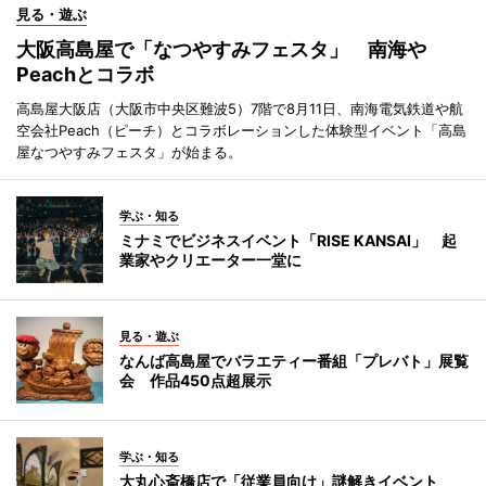
見る・遊ぶ
大阪高島屋で「なつやすみフェスタ」 南海や
Peachとコラボ
高島屋大阪店（大阪市中央区難波5）7階で8月11日、南海電気鉄道や航
空会社Peach（ピーチ）とコラボレーションした体験型イベント「高島
屋なつやすみフェスタ」が始まる。
学ぶ・知る
ミナミでビジネスイベント「RISE KANSAI」 起
業家やクリエーター一堂に
見る・遊ぶ
なんば高島屋でバラエティー番組「プレバト」展覧
会 作品450点超展示
学ぶ・知る
大丸心斎橋店で「従業員向け」謎解きイベント