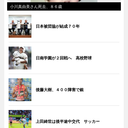
小川真由美さん死去、８６歳
日本被団協が結成７０年
日南学園が２回戦へ 高校野球
後藤大樹、４００障害で銀
上田綺世は後半途中交代 サッカー