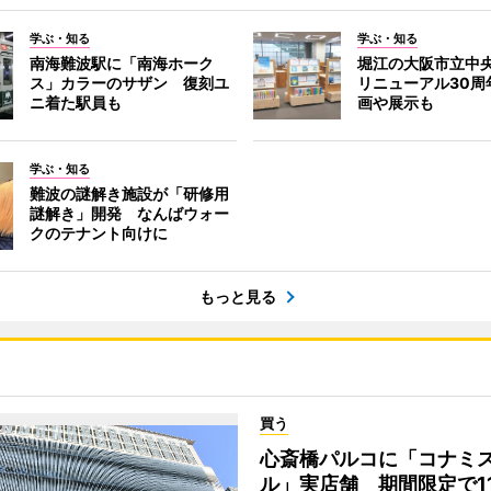
学ぶ・知る
学ぶ・知る
南海難波駅に「南海ホーク
堀江の大阪市立中
ス」カラーのサザン 復刻ユ
リニューアル30周
ニ着た駅員も
画や展示も
学ぶ・知る
難波の謎解き施設が「研修用
謎解き」開発 なんばウォー
クのテナント向けに
もっと見る
買う
心斎橋パルコに「コナミ
ル」実店舗 期間限定で1