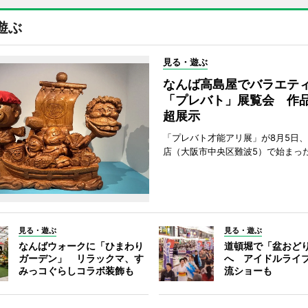
遊ぶ
見る・遊ぶ
なんば高島屋でバラエテ
「プレバト」展覧会 作品
超展示
「プレバト才能アリ展」が8月5日
店（大阪市中央区難波5）で始まっ
見る・遊ぶ
見る・遊ぶ
なんばウォークに「ひまわり
道頓堀で「盆おど
ガーデン」 リラックマ、す
へ アイドルライ
みっコぐらしコラボ装飾も
流ショーも