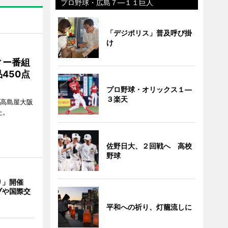
プロ野球・広島７―１１巨人
「デジポリス」普及呼び掛
け
ィー番組
450点
プロ野球・オリックス１―
３楽天
、高島屋大阪
た。
佐野日大、２回戦へ 高校
野球
り」開催
ブや国際交
平和への祈り、灯籠流しに