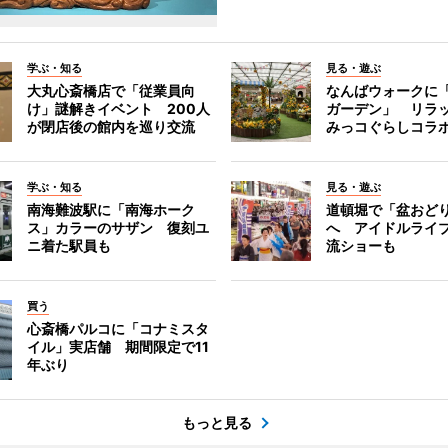
学ぶ・知る
見る・遊ぶ
大丸心斎橋店で「従業員向
なんばウォークに
け」謎解きイベント 200人
ガーデン」 リラ
が閉店後の館内を巡り交流
みっコぐらしコラ
学ぶ・知る
見る・遊ぶ
南海難波駅に「南海ホーク
道頓堀で「盆おど
ス」カラーのサザン 復刻ユ
へ アイドルライ
ニ着た駅員も
流ショーも
買う
心斎橋パルコに「コナミスタ
イル」実店舗 期間限定で11
年ぶり
もっと見る