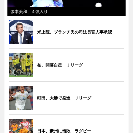
張本美和、４強入り
米上院、ブランチ氏の司法長官人事承認
柏、開幕白星 Ｊリーグ
町田、大勝で発進 Ｊリーグ
日本、豪州に惜敗 ラグビー