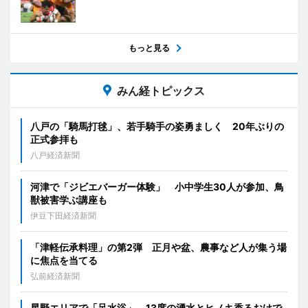
もっと見る
みん経トピックス
八戸の「騎馬打毬」、若手騎手の姿勇ましく 20年ぶりの
正式参拝も
八戸経済新聞
河津で「ジビエバーガー体験」 小中学生30人が参加、鳥
獣被害学ぶ講座も
伊豆下田経済新聞
「津軽伝承料理」の第2弾 正月や盆、農事など人が集う場
に焦点を当てる
弘前経済新聞
星野エリアで「足水浴」 13度の湧水とヒノキ香るおけで