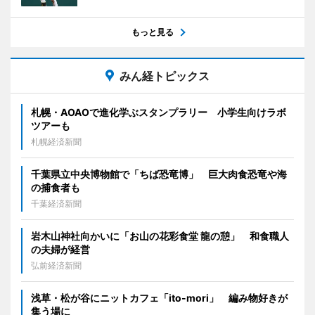
もっと見る
みん経トピックス
札幌・AOAOで進化学ぶスタンプラリー 小学生向けラボ
ツアーも
札幌経済新聞
千葉県立中央博物館で「ちば恐竜博」 巨大肉食恐竜や海
の捕食者も
千葉経済新聞
岩木山神社向かいに「お山の花彩食堂 龍の憩」 和食職人
の夫婦が経営
弘前経済新聞
浅草・松が谷にニットカフェ「ito-mori」 編み物好きが
集う場に