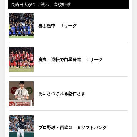
長崎日大が２回戦へ 高校野球
喜ぶ植中 Ｊリーグ
鹿島、逆転で白星発進 Ｊリーグ
あいさつされる悠仁さま
プロ野球・西武２―５ソフトバンク