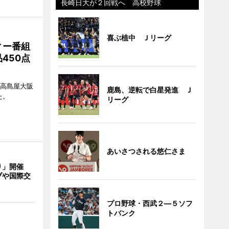
長崎日大が２回戦へ 高校野球
喜ぶ植中 Ｊリーグ
ィー番組
450点
、高島屋大阪
鹿島、逆転で白星発進 Ｊ
た。
リーグ
あいさつされる悠仁さま
り」開催
ブや国際交
プロ野球・西武２―５ソフ
トバンク