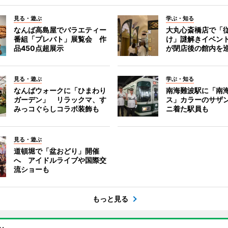
見る・遊ぶ
学ぶ・知る
なんば高島屋でバラエティー
大丸心斎橋店で「
番組「プレバト」展覧会 作
け」謎解きイベント
品450点超展示
が閉店後の館内を
見る・遊ぶ
学ぶ・知る
なんばウォークに「ひまわり
南海難波駅に「南
ガーデン」 リラックマ、す
ス」カラーのサザ
みっコぐらしコラボ装飾も
ニ着た駅員も
見る・遊ぶ
道頓堀で「盆おどり」開催
へ アイドルライブや国際交
流ショーも
もっと見る