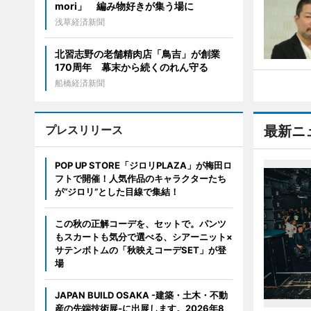
mori」 編み物好きが集う場に
浅草経済新聞
北習志野の老舗精肉店「鳥吉」が創業
170周年 幕末から続くのれん守る
船橋経済新聞
プレスリリース
最新ニ
POP UP STORE「ジロリPLAZA」が梅田ロ
フトで開催！人気作品のキャラクターたち
が“ジロリ”とした目線で集結！
この秋の正解コーデを、セットで。パンツ
もスカートも気分で選べる、シアーニット×
サテンボトムの「秋映えコーデSET」が登
場
JAPAN BUILD OSAKA -建築・土木・不動
産の先端技術展-に出展します。2026年8