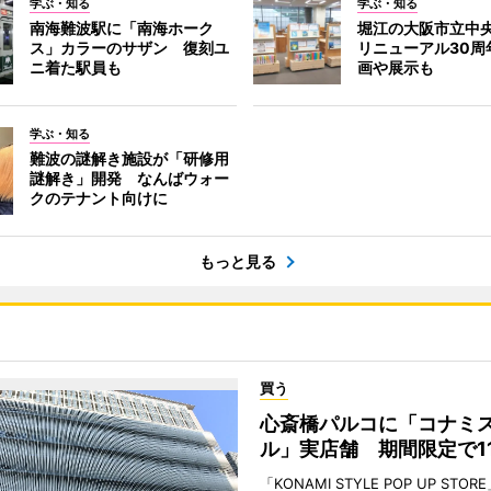
学ぶ・知る
学ぶ・知る
南海難波駅に「南海ホーク
堀江の大阪市立中
ス」カラーのサザン 復刻ユ
リニューアル30周
ニ着た駅員も
画や展示も
学ぶ・知る
難波の謎解き施設が「研修用
謎解き」開発 なんばウォー
クのテナント向けに
もっと見る
買う
心斎橋パルコに「コナミ
ル」実店舗 期間限定で1
「KONAMI STYLE POP UP STOR