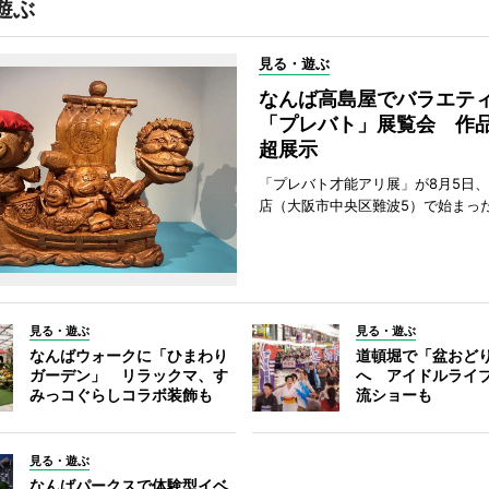
遊ぶ
見る・遊ぶ
なんば高島屋でバラエテ
「プレバト」展覧会 作品
超展示
「プレバト才能アリ展」が8月5日
店（大阪市中央区難波5）で始まっ
見る・遊ぶ
見る・遊ぶ
なんばウォークに「ひまわり
道頓堀で「盆おど
ガーデン」 リラックマ、す
へ アイドルライ
みっコぐらしコラボ装飾も
流ショーも
見る・遊ぶ
なんばパークスで体験型イベ