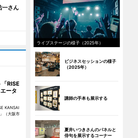
祐一さん
ライブステージの様子（2025年）
ビジネスセッションの様子
（2025年）
RISE
リエータ
講師の手本も展示する
KANSAI
ch」（大阪市
夏井いつきさんのパネルと
俳句を展示するコーナー