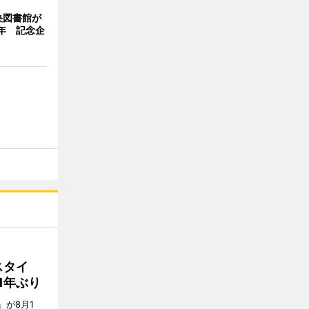
央図書館が
年 記念企
スタイ
1年ぶり
E」が8月1