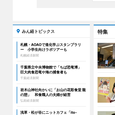
みん経トピックス
特集
札幌・AOAOで進化学ぶスタンプラリ
ー 小学生向けラボツアーも
札幌経済新聞
千葉県立中央博物館で「ちば恐竜博」
巨大肉食恐竜や海の捕食者も
千葉経済新聞
岩木山神社向かいに「お山の花彩食堂 龍
の憩」 和食職人の夫婦が経営
弘前経済新聞
浅草・松が谷にニットカフェ「ito-