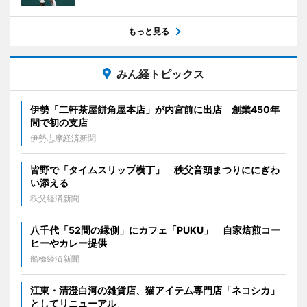
もっと見る
みん経トピックス
伊勢「二軒茶屋餅角屋本店」が内宮前に出店 創業450年
間で初の支店
伊勢志摩経済新聞
皆野で「タイムスリップ横丁」 秩父音頭まつりににぎわ
い添える
秩父経済新聞
八千代「52間の縁側」にカフェ「PUKU」 自家焙煎コー
ヒーやカレー提供
船橋経済新聞
江東・清澄白河の雑貨店、猫アイテム専門店「ネコシカ」
としてリニューアル