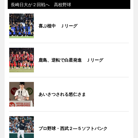
長崎日大が２回戦へ 高校野球
喜ぶ植中 Ｊリーグ
鹿島、逆転で白星発進 Ｊリーグ
あいさつされる悠仁さま
プロ野球・西武２―５ソフトバンク