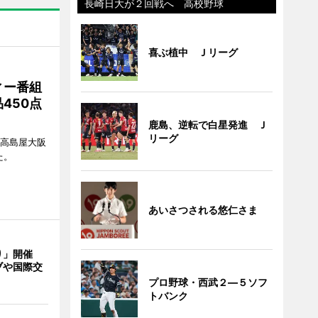
長崎日大が２回戦へ 高校野球
喜ぶ植中 Ｊリーグ
ィー番組
450点
鹿島、逆転で白星発進 Ｊ
リーグ
、高島屋大阪
た。
あいさつされる悠仁さま
り」開催
ブや国際交
プロ野球・西武２―５ソフ
トバンク