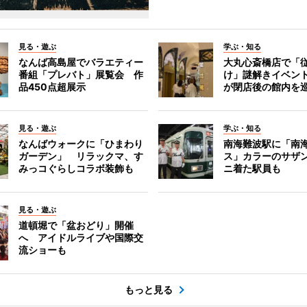
見る・遊ぶ
学ぶ・知る
なんば高島屋でバラエティー
大丸心斎橋店で「
番組「プレバト」展覧会 作
け」謎解きイベント
品450点超展示
が閉店後の館内を
見る・遊ぶ
学ぶ・知る
なんばウォークに「ひまわり
南海難波駅に「南
ガーデン」 リラックマ、す
ス」カラーのサザ
みっコぐらしコラボ装飾も
ニ着た駅員も
見る・遊ぶ
道頓堀で「盆おどり」開催
へ アイドルライブや国際交
流ショーも
もっと見る