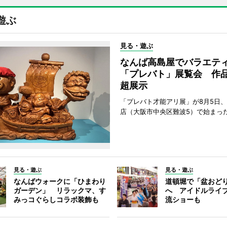
遊ぶ
見る・遊ぶ
なんば高島屋でバラエテ
「プレバト」展覧会 作品
超展示
「プレバト才能アリ展」が8月5日
店（大阪市中央区難波5）で始まっ
見る・遊ぶ
見る・遊ぶ
なんばウォークに「ひまわり
道頓堀で「盆おど
ガーデン」 リラックマ、す
へ アイドルライ
みっコぐらしコラボ装飾も
流ショーも