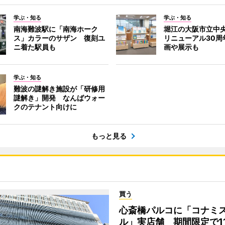
学ぶ・知る
学ぶ・知る
南海難波駅に「南海ホーク
堀江の大阪市立中
ス」カラーのサザン 復刻ユ
リニューアル30周
ニ着た駅員も
画や展示も
学ぶ・知る
難波の謎解き施設が「研修用
謎解き」開発 なんばウォー
クのテナント向けに
もっと見る
買う
心斎橋パルコに「コナミ
ル」実店舗 期間限定で1