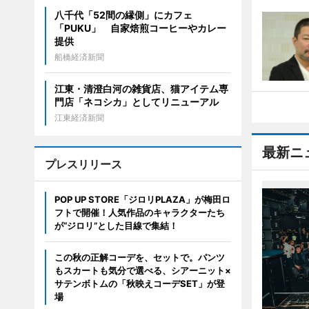
八千代「52間の縁側」にカフェ
「PUKU」 自家焙煎コーヒーやカレー
提供
船橋経済新聞
江東・清澄白河の雑貨店、猫アイテム専
門店「ネコシカ」としてリニューアル
江東経済新聞
最新ニ
プレスリリース
POP UP STORE「ジロリPLAZA」が梅田ロ
フトで開催！人気作品のキャラクターたち
が“ジロリ”とした目線で集結！
この秋の正解コーデを、セットで。パンツ
もスカートも気分で選べる、シアーニット×
サテンボトムの「秋映えコーデSET」が登
場