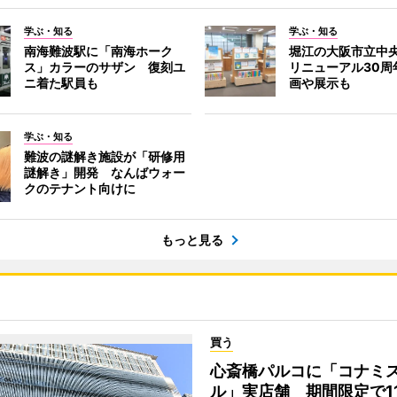
学ぶ・知る
学ぶ・知る
南海難波駅に「南海ホーク
堀江の大阪市立中
ス」カラーのサザン 復刻ユ
リニューアル30周
ニ着た駅員も
画や展示も
学ぶ・知る
難波の謎解き施設が「研修用
謎解き」開発 なんばウォー
クのテナント向けに
もっと見る
買う
心斎橋パルコに「コナミ
ル」実店舗 期間限定で1