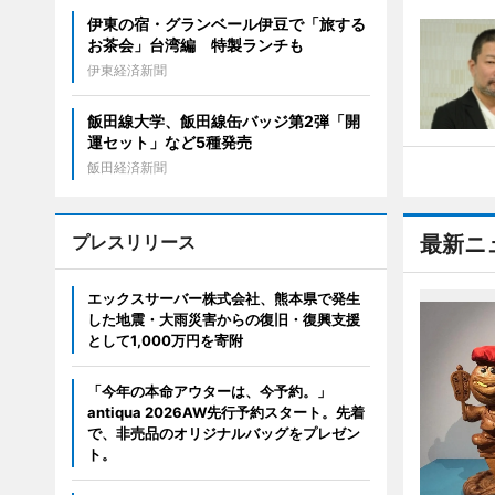
伊東の宿・グランベール伊豆で「旅する
お茶会」台湾編 特製ランチも
伊東経済新聞
飯田線大学、飯田線缶バッジ第2弾「開
運セット」など5種発売
飯田経済新聞
プレスリリース
最新ニ
エックスサーバー株式会社、熊本県で発生
した地震・大雨災害からの復旧・復興支援
として1,000万円を寄附
「今年の本命アウターは、今予約。」
antiqua 2026AW先行予約スタート。先着
で、非売品のオリジナルバッグをプレゼン
ト。