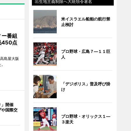
出生地主義制限へ大統領令署名
米イスラエル船舶の航行禁
止検討
ィー番組
450点
プロ野球・広島７―１１巨
人
、高島屋大阪
た。
「デジポリス」普及呼び掛
け
り」開催
ブや国際交
プロ野球・オリックス１―
３楽天