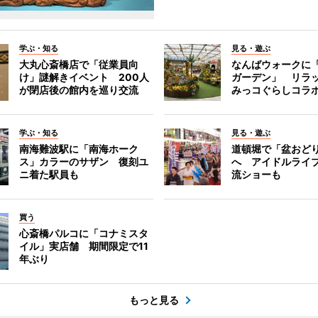
学ぶ・知る
見る・遊ぶ
大丸心斎橋店で「従業員向
なんばウォークに
け」謎解きイベント 200人
ガーデン」 リラ
が閉店後の館内を巡り交流
みっコぐらしコラ
学ぶ・知る
見る・遊ぶ
南海難波駅に「南海ホーク
道頓堀で「盆おど
ス」カラーのサザン 復刻ユ
へ アイドルライ
ニ着た駅員も
流ショーも
買う
心斎橋パルコに「コナミスタ
イル」実店舗 期間限定で11
年ぶり
もっと見る