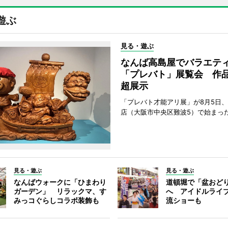
遊ぶ
見る・遊ぶ
なんば高島屋でバラエテ
「プレバト」展覧会 作品
超展示
「プレバト才能アリ展」が8月5日
店（大阪市中央区難波5）で始まっ
見る・遊ぶ
見る・遊ぶ
なんばウォークに「ひまわり
道頓堀で「盆おど
ガーデン」 リラックマ、す
へ アイドルライ
みっコぐらしコラボ装飾も
流ショーも