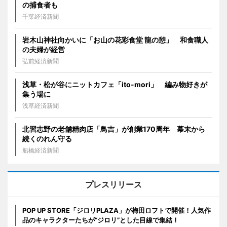
の捕食者も
千葉経済新聞
岩木山神社向かいに「お山の花彩食堂 龍の憩」 和食職人
の夫婦が経営
弘前経済新聞
浅草・松が谷にニットカフェ「ito-mori」 編み物好きが
集う場に
浅草経済新聞
北習志野の老舗精肉店「鳥吉」が創業170周年 幕末から
続くのれん守る
船橋経済新聞
プレスリリース
POP UP STORE「ジロリPLAZA」が梅田ロフトで開催！人気作
品のキャラクターたちが“ジロリ”とした目線で集結！