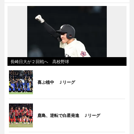
長崎日大が２回戦へ 高校野球
喜ぶ植中 Ｊリーグ
鹿島、逆転で白星発進 Ｊリーグ