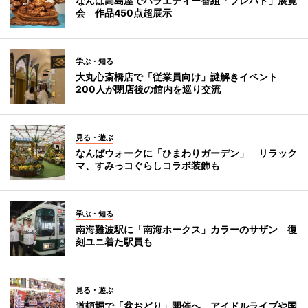
なんば高島屋でバラエティー番組「プレバト」展覧
会 作品450点超展示
学ぶ・知る
大丸心斎橋店で「従業員向け」謎解きイベント
200人が閉店後の館内を巡り交流
見る・遊ぶ
なんばウォークに「ひまわりガーデン」 リラック
マ、すみっコぐらしコラボ装飾も
学ぶ・知る
南海難波駅に「南海ホークス」カラーのサザン 復
刻ユニ着た駅員も
見る・遊ぶ
道頓堀で「盆おどり」開催へ アイドルライブや国