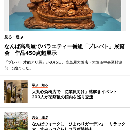
見る・遊ぶ
なんば高島屋でバラエティー番組「プレバト」展覧
会 作品450点超展示
「プレバト才能アリ展」が8月5日、高島屋大阪店（大阪市中央区難波
5）で始まった。
学ぶ・知る
大丸心斎橋店で「従業員向け」謎解きイベント
200人が閉店後の館内を巡り交流
見る・遊ぶ
なんばウォークに「ひまわりガーデン」 リラック
マ、すみっコぐらしコラボ装飾も