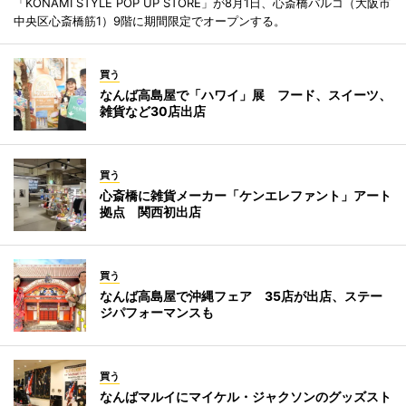
「KONAMI STYLE POP UP STORE」が8月1日、心斎橋パルコ（大阪市
中央区心斎橋筋1）9階に期間限定でオープンする。
買う
なんば高島屋で「ハワイ」展 フード、スイーツ、
雑貨など30店出店
買う
心斎橋に雑貨メーカー「ケンエレファント」アート
拠点 関西初出店
買う
なんば高島屋で沖縄フェア 35店が出店、ステー
ジパフォーマンスも
買う
なんばマルイにマイケル・ジャクソンのグッズスト