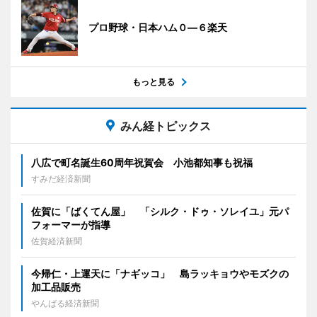
プロ野球・日本ハム０―６楽天
もっと見る
みん経トピックス
八広で町名誕生60周年祝賀会 小池都知事も祝福
すみだ経済新聞
佐賀に「ばくてん屋」 「シルク・ドゥ・ソレイユ」元パ
フォーマーが指導
佐賀経済新聞
今帰仁・上運天に「ナギッコ」 島ラッキョウやモズクの
加工品販売
やんばる経済新聞