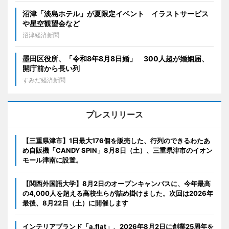
沼津「淡島ホテル」が夏限定イベント イラストサービス
や星空観望会など
沼津経済新聞
墨田区役所、「令和8年8月8日婚」 300人超が婚姻届、
開庁前から長い列
すみだ経済新聞
プレスリリース
【三重県津市】1日最大176個を販売した、行列のできるわたあ
め自販機「CANDY SPIN」8月8日（土）、三重県津市のイオン
モール津南に設置。
【関西外国語大学】8月2日のオープンキャンパスに、今年最高
の4,000人を超える高校生らが詰め掛けました。次回は2026年
最後、8月22日（土）に開催します
インテリアブランド「a.flat」、2026年8月2日に創業25周年を