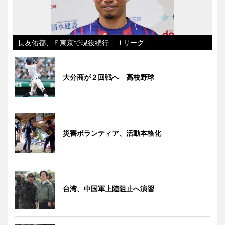
長友佑都、Ｆ東京で現役続行 Ｊリーグ
大分商が２回戦へ 高校野球
災害ボランティア、活動本格化
台湾、中国軍上陸阻止へ演習