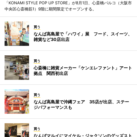
「KONAMI STYLE POP UP STORE」が8月1日、心斎橋パルコ（大阪市
中央区心斎橋筋1）9階に期間限定でオープンする。
買う
なんば高島屋で「ハワイ」展 フード、スイーツ、
雑貨など30店出店
買う
心斎橋に雑貨メーカー「ケンエレファント」アート
拠点 関西初出店
買う
なんば高島屋で沖縄フェア 35店が出店、ステー
ジパフォーマンスも
買う
なんばマルイにマイケル・ジャクソンのグッズスト