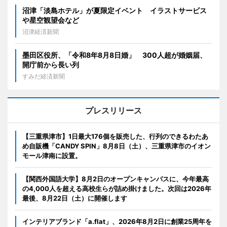
沼津「淡島ホテル」が夏限定イベント イラストサービス
や星空観望会など
沼津経済新聞
墨田区役所、「令和8年8月8日婚」 300人超が婚姻届、
開庁前から長い列
すみだ経済新聞
プレスリリース
【三重県津市】1日最大176個を販売した、行列のできるわたあ
め自販機「CANDY SPIN」8月8日（土）、三重県津市のイオン
モール津南に設置。
【関西外国語大学】8月2日のオープンキャンパスに、今年最高
の4,000人を超える高校生らが詰め掛けました。次回は2026年
最後、8月22日（土）に開催します
インテリアブランド「a.flat」、2026年8月2日に創業25周年を