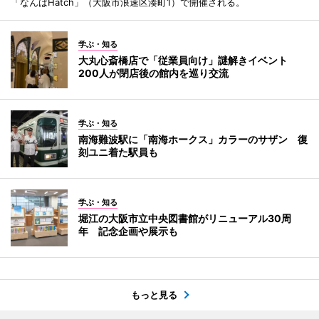
「なんばHatch」（大阪市浪速区湊町1）で開催される。
学ぶ・知る
大丸心斎橋店で「従業員向け」謎解きイベント
200人が閉店後の館内を巡り交流
学ぶ・知る
南海難波駅に「南海ホークス」カラーのサザン 復
刻ユニ着た駅員も
学ぶ・知る
堀江の大阪市立中央図書館がリニューアル30周
年 記念企画や展示も
もっと見る