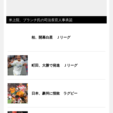
米上院、ブランチ氏の司法長官人事承認
柏、開幕白星 Ｊリーグ
町田、大勝で発進 Ｊリーグ
日本、豪州に惜敗 ラグビー