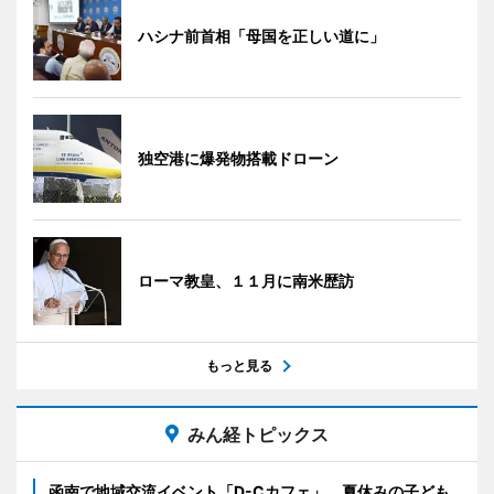
ハシナ前首相「母国を正しい道に」
独空港に爆発物搭載ドローン
ローマ教皇、１１月に南米歴訪
もっと見る
みん経トピックス
函南で地域交流イベント「D-Cカフェ」 夏休みの子ども