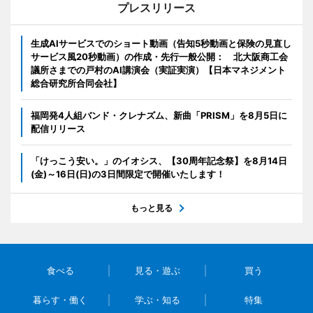
プレスリリース
生成AIサービスでのショート動画（告知5秒動画と保険の見直し
サービス風20秒動画）の作成・先行一般公開： 北大阪商工会
議所さまでの戸村のAI講演会（実証実演）【日本マネジメント
総合研究所合同会社】
福岡発4人組バンド・クレナズム、新曲「PRISM」を8月5日に
配信リリース
「けっこう安い。」のイオシス、【30周年記念祭】を8月14日
(金)～16日(日)の3日間限定で開催いたします！
もっと見る
食べる
見る・遊ぶ
買う
暮らす・働く
学ぶ・知る
特集